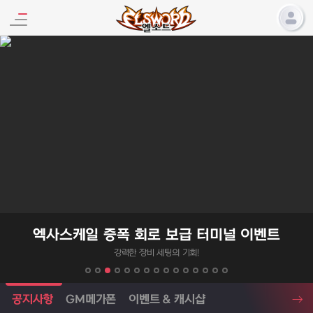
엘소드 프로모션
엑사스케일 증폭 회로 보급 터미널 이벤트
강력한 장비 세팅의 기회!
엘소드 소식
공지사항
GM메가폰
이벤트 & 캐시샵