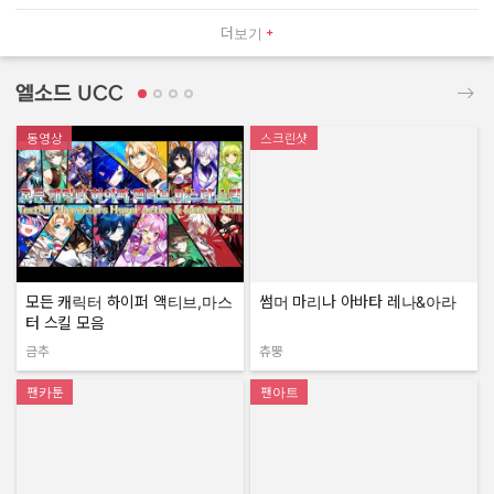
더보기
엘소드 UCC
동영상
스크린샷
모든 캐릭터 하이퍼 액티브,마스
썸머 마리나 아바타 레나&아라
터 스킬 모음
금추
츄뿡
작성자:
작성자:
팬카툰
팬아트