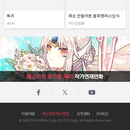
복귀
새로 만들어본 블루헨머리장식
dhdh
아인산칼륨
작성자:
작성자:
엘소드의 또다른 재미 작가연재만화
이용약관
개인정보처리방침
고객센터
PC버전
© NEXON KOREA Corp. & KOG Corp. All Rights Reserved.