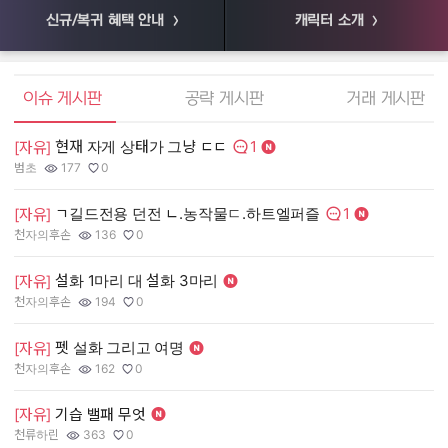
신규/복귀 혜택 안내
캐릭터 소개
엘소드 커뮤니티
이슈 게시판
공략 게시판
거래 게시판
1
현재 자게 상태가 그냥 ㄷㄷ
[
[자유]
댓글수:
범초
177
0
55
작성자:
조회수:
추천수:
작
조
추
1
ㄱ길드전용 던전 ㄴ.농작물ㄷ.하트엘퍼즐
[
[자유]
댓글수:
천자의후손
136
0
장
작성자:
조회수:
추천수:
작
조
추
설화 1마리 대 설화 3마리
[
[자유]
천자의후손
194
0
유
작성자:
조회수:
추천수:
작
조
추
펫 설화 그리고 여명
[
[자유]
그
천자의후손
162
0
작
조
추
작성자:
조회수:
추천수:
[
[자유]
기습 밸패 무엇
천류하린
363
0
Q
작성자:
조회수:
추천수:
작
조
추