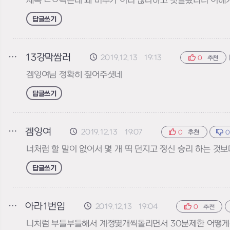
제목 ㄹㅇ팩튼데 왜 비추가 이리 많나하고 댓글봤더니 이해가
답글쓰기
13강막쌈러
2019.12.13 19:13
0
추천
겜잉여님 정확히 짚어주셧네
답글쓰기
겜잉여
2019.12.13 19:07
0
추천
너처럼 할 말이 없어서 몇 개 띡 던지고 정신 승리 하는 것보다
답글쓰기
아라1번임
2019.12.13 19:04
0
추천
니처럼 부들부들해서 계정몇개씩돌리면서 30분제한 어떻게