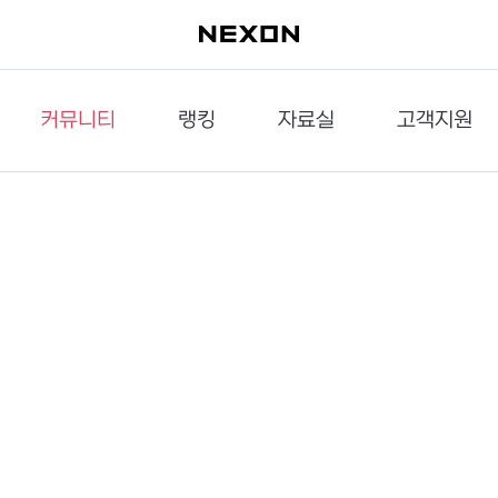
커뮤니티
랭킹
자료실
고객지원
이슈게시판
던전랭킹
다운로드
문의하기
공략게시판
대전랭킹
멀티미디어
신고하기
거래게시판
점령전랭킹
갤러리
건의하기
밸런스토론장
엘타입
보안센터
UCC게시판
작가연재만화