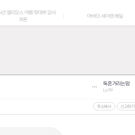
아바타: 세이렌 베일
아바타 & 헤어
둑흔거리는맘
Lv.99
주소복사
신고하기