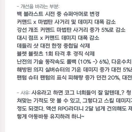
- 개선을 바라는 부분:
백 블라스트 시전 중 슈퍼아머로 변경
커맨드 x 마법탄 사거리 및 데미지 대폭 감소
강선 개조 커맨드 마법탄 사거리 증가 5%로 감소
대시 점프 x 커맨드 데미지 대폭 감소
데들리 샷 대전 한정 중첩딜 삭제
뷸렛 뷸릿츠 1회 타격 후 경직 삭제
난전의 기술 동작속도 롤백 (10% -> 6%), 다운수
해방된 의지 실버슈터의 기운 데미지 증가 대전 5%
팬텀 슈터 팬텀의 표식 피해량 증가 던전 20%, 대전
사유라고 하면 코그 너희들이 잘 알텐데..?
- 사유:
쳐맞는 기적도 맛 볼 수 있고, 그렇다고 스킬 데미지
정도 되겠다. 액션 RPG라더니 2달 넘게 건의해도 
렇게 아둥바둥 유지하려 하니~