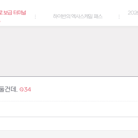
2026년 엘리오스 여름 랑데부 감사
이반의 엑사스케일 패스
쿠폰
둘건데.
34