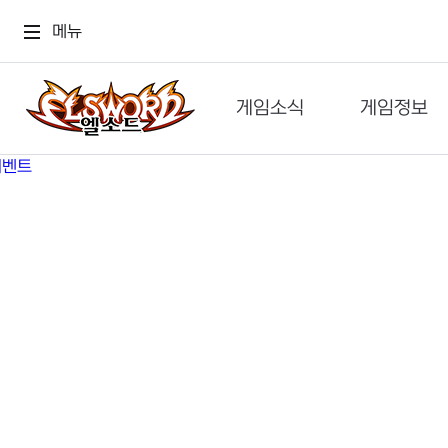
메뉴
게임소식
게임정보
공지사항
세계관
GM메가폰
캐릭터
이벤트 & 캐시샵
가이드
보도자료