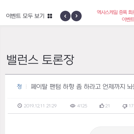
엑사스케일 증폭 회로 보급 터미널
이벤트 모두 보기
블론
하
이벤트
밸런스 토론장
페이탈 팬텀 하향 좀 하라고 언제까지 놔
청
2019.12.11 21:29
4125
21
17