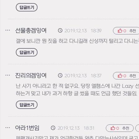
답글쓰기
선물충겜잉여
2019.12.13 18:39
0
추천
갤에 보니깐 뭔 짓을 하고 다니길래 신상까지 털리고 다니는
답글쓰기
진리의겜잉여
2019.12.13 18:37
0
추천
난 사기 아니라고 한 적 없구요. 당장 엘챔스에 나간 Laz
하는거 맞고 내가 과거 하향 글 썼을 때도 언급 했던 것들임
답글쓰기
아라1번임
2019.12.13 18:31
0
추천
페팬개사기맞고 제가 언급한것들 얼추 다맞는사실인데 글고