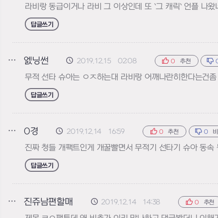
라비랑 동급이거나 라비 그 이상인데 또 `그 캐릭` 언플 나왔
답글쓰기
엜닝썬
2019.12.15 02:08
0
추천
무적 선타 슈아는 ㅇㅈ하는대 라비랑 어깨나란히한다는건좀 
답글쓰기
0경
2019.12.14 16:59
0
추천
0
진짜 청들 개팩트인게 개꿀빨면서 무적기 선타기 슈아 동속 등
답글쓰기
진쥬남편할매
2019.12.14 14:38
0
추천