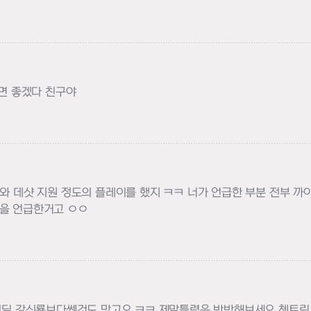
면 좋겠다 친구야
제와 데샷 지원 정도의 플레이를 했지 ㅋㅋ 너가 언급한 부분 전부 까
분을 언급한거고 ㅇㅇ
딜 강신룡보다쎈것도 맞고요 ㅋㅋ 제말틀렸음 반박해보세요 첸트릭