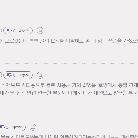
0
비추천
신고하기
진 모르겠는데 ㅋㅋ 글의 요지를 파악하고 좀 더 읽는 습관을 가졌으
0
비추천
신고하기
y 선수만 봐도 선타용으로 뷸렛 사용은 거의 없었음. 후방에서 총짤 견
. 내가 널 깐건 던전 언급한 부분에 대해서 니가 대전으로 발끈한 부
0
비추천
신고하기
 뷸뷸 선타로도쓰는데 님처럼 언플하려고있는스킬아님ㅋㅋ 데샷중첩