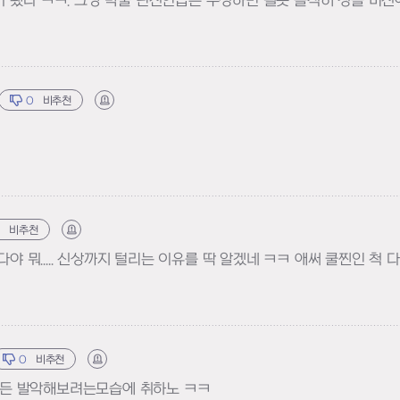
 됐다 ㅋㅋ. 그냥 막줄 던전언급은 수정하면 될듯 솔직히 청들 머
0
비추천
신고하기
0
비추천
신고하기
야 뭐..... 신상까지 털리는 이유를 딱 알겠네 ㅋㅋ 애써 쿨찐인 척 
0
비추천
신고하기
든 발악해보려는모습에 취하노 ㅋㅋ