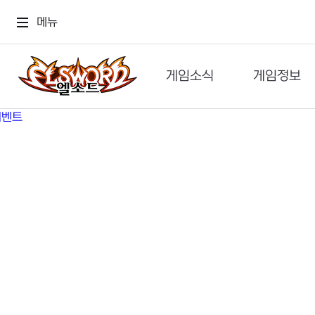
메뉴
게임소식
게임정보
공지사항
세계관
GM메가폰
캐릭터
이벤트 & 캐시샵
가이드
보도자료