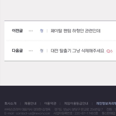
이전글
청
페이탈 팬텀 하향안 관련인데
다음글
청
대전 탈출기 그냥 삭제해주세요
6
회사소개
채용안내
이용약관
게임이용등급안내
개인정보처리
㈜넥슨코리아 대표이사 강대현·김정욱
경기도 성남시 분당구 판교로 256번길 7
전화 : 
E-mail : contact-us@nexon.co.kr
사업자등록번호 : 220-87-17483호
통신판매업 