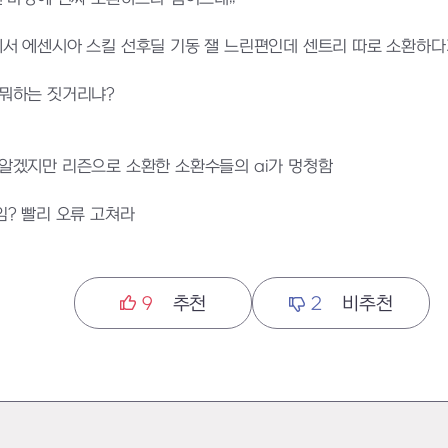
서 에센시아 스킬 선후딜 기동 잴 느린편인데 센트리 따로 소환하다
 뭐하는 짓거리냐?
알겠지만 리즌으로 소환한 소환수들의 ai가 멍청함
임? 빨리 오류 고쳐라
9
추천
2
비추천