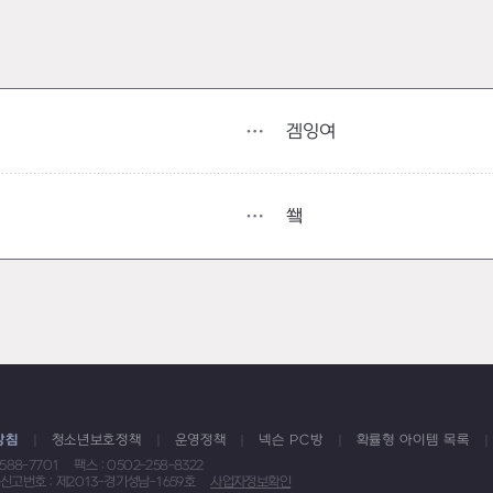
겜잉여
쐨
방침
청소년보호정책
운영정책
넥슨 PC방
확률형 아이템 목록
1588-7701
팩스 : 0502-258-8322
신고번호 : 제2013-경기성남-1659호
사업자정보확인