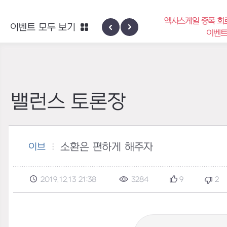
엑사스케일 증폭 회
이벤트 모두 보기
신규 지역 네블론
이벤
밸런스 토론장
소환은 편하게 해주자
이브
2019.12.13 21:38
3284
9
2