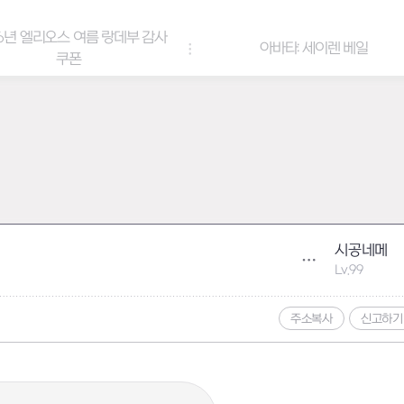
6년 엘리오스 여름 랑데부 감사
아바타: 세이렌 베일
쿠폰
시공네메
Lv.99
주소복사
신고하기