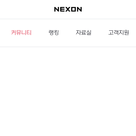
커뮤니티
랭킹
자료실
고객지원
이슈게시판
던전랭킹
다운로드
문의하기
공략게시판
대전랭킹
멀티미디어
신고하기
거래게시판
점령전랭킹
갤러리
건의하기
밸런스토론장
엘타입
보안센터
UCC게시판
작가연재만화