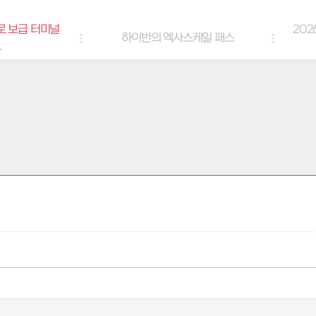
로 보급 터미널
202
하이반의 엑사스케일 패스
트