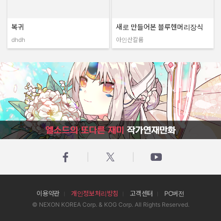
복귀
새로 만들어본 블루헨머리장식
dhdh
아인산칼륨
작성자:
작성자:
엘소드의 또다른 재미 작가연재만화
이용약관
개인정보처리방침
고객센터
PC버전
© NEXON KOREA Corp. & KOG Corp. All Rights Reserved.