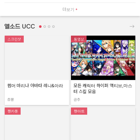
더보기
엘소드 UCC
스크린샷
동영상
썸머 마리나 아바타 레나&아라
모든 캐릭터 하이퍼 액티브,마스
터 스킬 모음
츄뿡
금추
작성자:
작성자:
팬카툰
팬아트