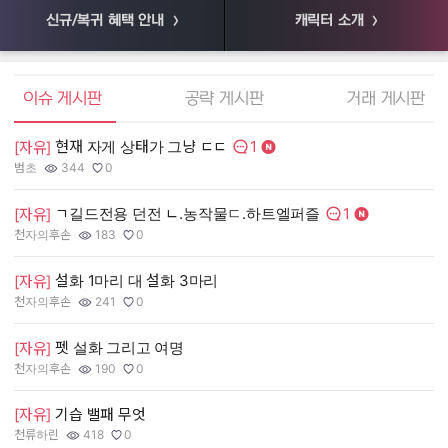
신규/복귀 혜택 안내
캐릭터 소개
엘소드 커뮤니티
이슈 게시판
공략 게시판
거래 게시판
1
현재 자게 상태가 그냥 ㄷㄷ
[
[자유]
댓글수:
범초
344
0
55
작성자:
조회수:
추천수:
작
조
추
1
ㄱ길드전용 던전 ㄴ.농작물ㄷ.하트엘퍼즐
[
[자유]
댓글수:
천자의후손
183
0
장
작성자:
조회수:
추천수:
작
조
추
설화 1마리 대 설화 3마리
[
[자유]
천자의후손
241
0
유
작성자:
조회수:
추천수:
작
조
추
펫 설화 그리고 여명
[
[자유]
그
천자의후손
190
0
작
조
추
작성자:
조회수:
추천수:
[
[자유]
기습 밸패 무엇
천류하린
418
0
Q
작성자:
조회수:
추천수:
작
조
추