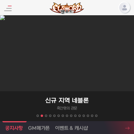
엘소드 프로모션
신규 지역 네블론
흑안령의 관문
엘소드 소식
공지사항
GM메가폰
이벤트 & 캐시샵