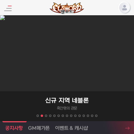
엘소드 프로모션
신규 지역 네블론
흑안령의 관문
엘소드 소식
공지사항
GM메가폰
이벤트 & 캐시샵