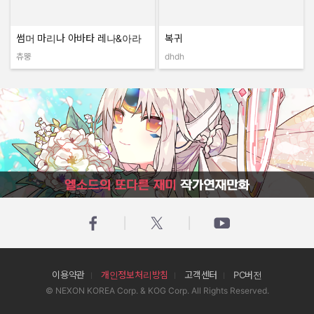
썸머 마리나 아바타 레나&아라
복귀
츄뿡
dhdh
작성자:
작성자:
엘소드의 또다른 재미 작가연재만화
이용약관
개인정보처리방침
고객센터
PC버전
© NEXON KOREA Corp. & KOG Corp. All Rights Reserved.