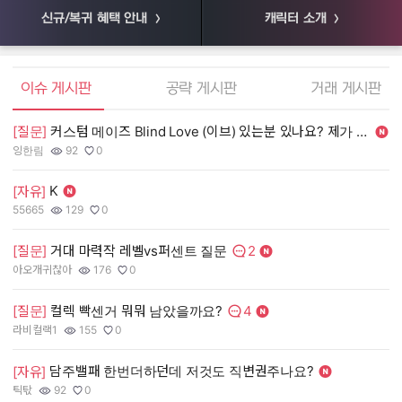
신규/복귀 혜택 안내
캐릭터 소개
엘소드 커뮤니티
이슈 게시판
공략 게시판
거래 게시판
[질문]
커스텀 메이즈 Blind Love (이브) 있는분 있나요? 제가 살게요.
[
잉한림
92
0
55
작성자:
조회수:
추천수:
작
조
추
K
[자유]
[
55665
129
0
장
작성자:
조회수:
추천수:
작
조
추
2
[질문]
거대 마력작 레벨vs퍼센트 질문
[
댓글수:
아오개귀찮아
176
0
유
작성자:
조회수:
추천수:
작
조
추
4
[질문]
컬렉 빡센거 뭐뭐 남았을까요?
[
댓글수:
라비컬랙1
155
0
그
작성자:
조회수:
추천수:
작
조
추
담주밸패 한번더하던데 저것도 직변권주나요?
[
[자유]
틱탃
92
0
Q
작성자:
조회수:
추천수:
작
조
추