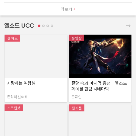
더보기
엘소드 UCC
팬아트
동영상
사랑하는 여왕님
절망 속의 마지막 총성｜엘소드
페이탈 팬텀 시네마틱
존엄하신여왕
존깝인
작성자:
작성자:
스크린샷
팬카툰