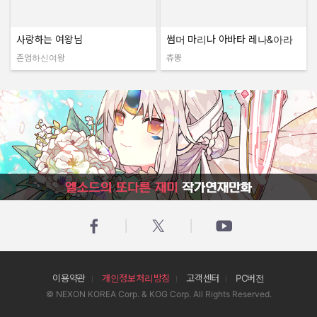
사랑하는 여왕님
썸머 마리나 아바타 레나&아라
존엄하신여왕
츄뿡
작성자:
작성자:
엘소드의 또다른 재미 작가연재만화
이용약관
개인정보처리방침
고객센터
PC버전
© NEXON KOREA Corp. & KOG Corp. All Rights Reserved.