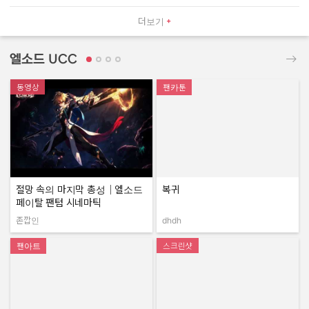
더보기
엘소드 UCC
동영상
팬카툰
절망 속의 마지막 총성｜엘소드
복귀
페이탈 팬텀 시네마틱
존깝인
dhdh
작성자:
작성자:
팬아트
스크린샷