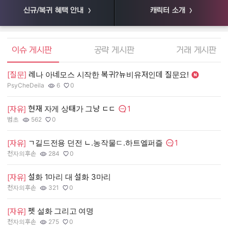
신규/복귀 혜택 안내
캐릭터 소개
엘소드 커뮤니티
이슈 게시판
공략 게시판
거래 게시판
[질문]
레나 아네모스 시작한 복귀?뉴비유저인데 질문요!
[
PsyCheDeila
6
0
55
작성자:
조회수:
추천수:
작
조
추
1
현재 자게 상태가 그냥 ㄷㄷ
[
[자유]
댓글수:
범초
562
0
장
작성자:
조회수:
추천수:
작
조
추
1
ㄱ길드전용 던전 ㄴ.농작물ㄷ.하트엘퍼즐
[
[자유]
댓글수:
천자의후손
284
0
유
작성자:
조회수:
추천수:
작
조
추
설화 1마리 대 설화 3마리
[
[자유]
그
천자의후손
321
0
작
조
추
작성자:
조회수:
추천수:
[
펫 설화 그리고 여명
[자유]
Q
천자의후손
275
0
작
조
추
작성자:
조회수:
추천수: