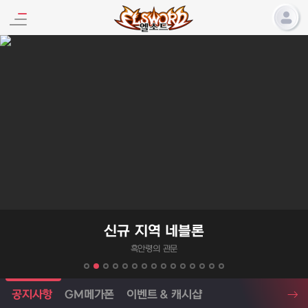
엘소드 프로모션
신규 지역 네블론
흑안령의 관문
엘소드 소식
공지사항
GM메가폰
이벤트 & 캐시샵