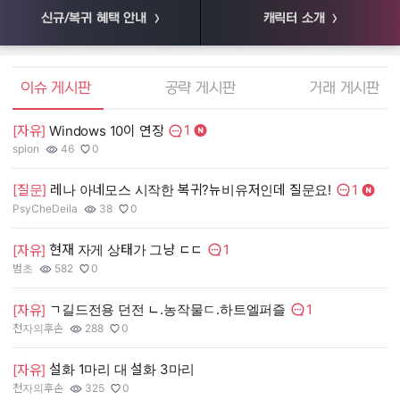
신규/복귀 혜택 안내
캐릭터 소개
엘소드 커뮤니티
이슈 게시판
공략 게시판
거래 게시판
1
[자유]
Windows 10이 연장
[
댓글수:
spion
46
0
55
작성자:
조회수:
추천수:
작
조
추
1
[질문]
레나 아네모스 시작한 복귀?뉴비유저인데 질문요!
[
댓글수:
PsyCheDeila
38
0
장
작성자:
조회수:
추천수:
작
조
추
1
현재 자게 상태가 그냥 ㄷㄷ
[자유]
[
댓글수:
범초
582
0
유
작성자:
조회수:
추천수:
작
조
추
1
ㄱ길드전용 던전 ㄴ.농작물ㄷ.하트엘퍼즐
[자유]
[
댓글수:
천자의후손
288
0
그
작성자:
조회수:
추천수:
작
조
추
설화 1마리 대 설화 3마리
[
[자유]
천자의후손
325
0
Q
작성자:
조회수:
추천수:
작
조
추