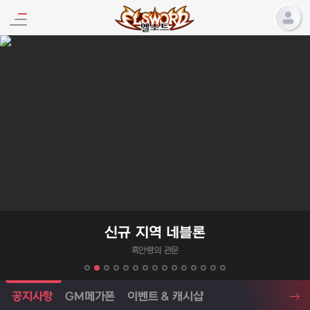
엘소드 프로모션
신규 지역 네블론
흑안령의 관문
엘소드 소식
공지사항
GM메가폰
이벤트 & 캐시샵