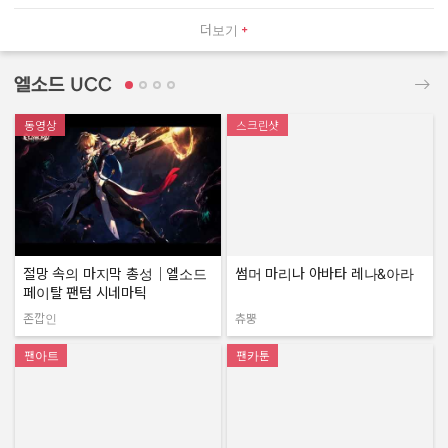
더보기
엘소드 UCC
동영상
스크린샷
절망 속의 마지막 총성｜엘소드
썸머 마리나 아바타 레나&아라
페이탈 팬텀 시네마틱
존깝인
츄뿡
작성자:
작성자:
팬아트
팬카툰