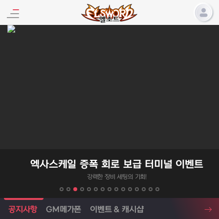
엘소드 프로모션
엑사스케일 증폭 회로 보급 터미널 이벤트
강력한 장비 세팅의 기회!
엘소드 소식
공지사항
GM메가폰
이벤트 & 캐시샵