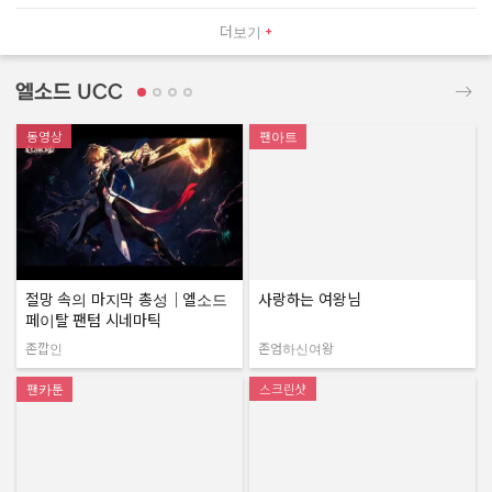
더보기
엘소드 UCC
동영상
팬아트
절망 속의 마지막 총성｜엘소드
사랑하는 여왕님
페이탈 팬텀 시네마틱
존깝인
존엄하신여왕
작성자:
작성자:
팬카툰
스크린샷