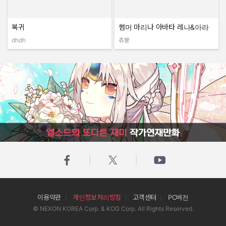
복귀
썸머 마리나 아바타 레나&아라
dhdh
츄뿡
작성자:
작성자:
엘소드의 또다른 재미 작가연재만화
이용약관
개인정보처리방침
고객센터
PC버전
© NEXON KOREA Corp. & KOG Corp. All Rights Reserved.