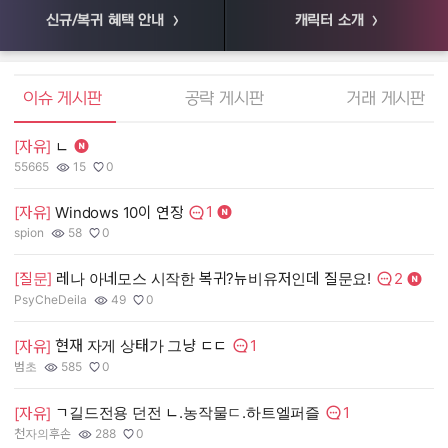
신규/복귀 혜택 안내
캐릭터 소개
엘소드 커뮤니티
이슈 게시판
공략 게시판
거래 게시판
[자유]
ㄴ
[
55665
15
0
55
작성자:
조회수:
추천수:
작
조
추
1
[자유]
Windows 10이 연장
[
댓글수:
spion
58
0
장
작성자:
조회수:
추천수:
작
조
추
2
[질문]
레나 아네모스 시작한 복귀?뉴비유저인데 질문요!
[
댓글수:
PsyCheDeila
49
0
유
작성자:
조회수:
추천수:
작
조
추
1
현재 자게 상태가 그냥 ㄷㄷ
[자유]
[
댓글수:
범초
585
0
그
작성자:
조회수:
추천수:
작
조
추
1
ㄱ길드전용 던전 ㄴ.농작물ㄷ.하트엘퍼즐
[자유]
[
댓글수:
천자의후손
288
0
Q
작성자:
조회수:
추천수:
작
조
추