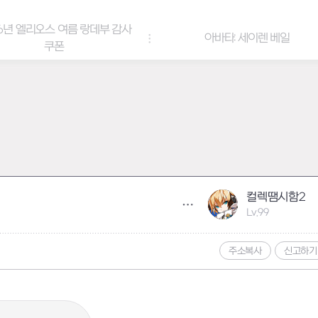
6년 엘리오스 여름 랑데부 감사
아바타: 세이렌 베일
쿠폰
컬렉땜시함2
Lv.99
주소복사
신고하기