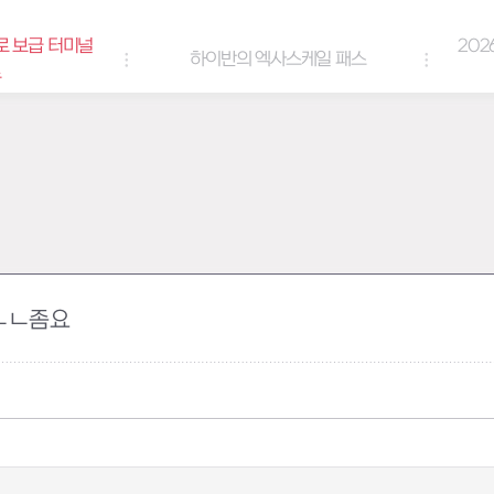
로 보급 터미널
202
하이반의 엑사스케일 패스
트
 ㄴㄴ좀요