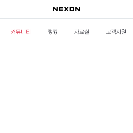
커뮤니티
랭킹
자료실
고객지원
이슈게시판
던전랭킹
다운로드
문의하기
공략게시판
대전랭킹
멀티미디어
신고하기
거래게시판
점령전랭킹
갤러리
건의하기
밸런스토론장
엘타입
보안센터
UCC게시판
작가연재만화