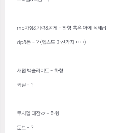
mp차징&기력&콤게 - 하향 혹은 아예 삭제급
dp&돔 - ? (헵스도 마찬가지 ㅇㅇ)
새탭 백슬라이드 - 하향
퀵실 - ?
루시엘 대점xz - 하향
둔브 - ?