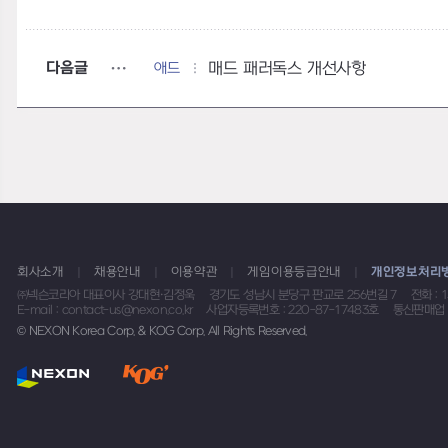
다음글
애드
매드 패러독스 개선사항
회사소개
채용안내
이용약관
게임이용등급안내
개인정보처리
㈜넥슨코리아 대표이사 강대현·김정욱
경기도 성남시 분당구 판교로 256번길 7
전화 : 
E-mail : contact-us@nexon.co.kr
사업자등록번호 : 220-87-17483호
통신판매업 
© NEXON Korea Corp. & KOG Corp. All Rights Reserved.