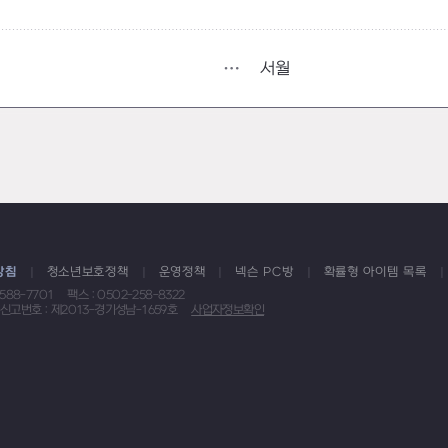
서월
방침
청소년보호정책
운영정책
넥슨 PC방
확률형 아이템 목록
1588-7701
팩스 : 0502-258-8322
신고번호 : 제2013-경기성남-1659호
사업자정보확인