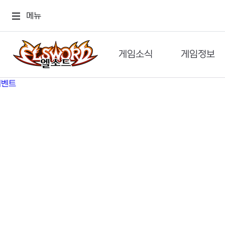
메뉴
게임소식
게임정보
공지사항
세계관
GM메가폰
캐릭터
이벤트 & 캐시샵
가이드
보도자료