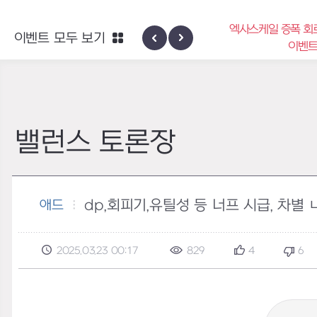
엑사스케일 증폭 회
이벤트 모두 보기
신규 지역 네블론
이벤
밸런스 토론장
dp,회피기,유틸성 등 너프 시급, 차별
애드
2025.03.23 00:17
829
4
6