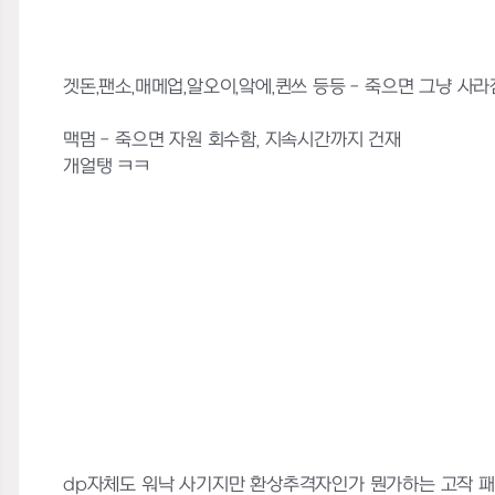
겟돈,팬소,매메업,알오이,앜에,퀸쓰 등등 - 죽으면 그냥 
맥멈 - 죽으면 자원 회수함, 지속시간까지 건재
개얼탱 ㅋㅋ
dp자체도 워낙 사기지만 환상추격자인가 뭔가하는 고작 패