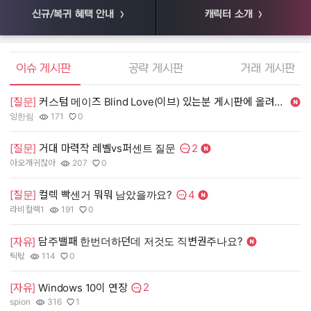
신규/복귀 혜택 안내
캐릭터 소개
엘소드 커뮤니티
이슈 게시판
공략 게시판
거래 게시판
[질문]
커스텀 메이즈 Blind Love(이브) 있는분 게시판에 올려주세여. 제가 사겠
[
잉한림
171
0
55
작성자:
조회수:
추천수:
작
조
추
2
[질문]
거대 마력작 레벨vs퍼센트 질문
[
댓글수:
아오개귀찮아
207
0
장
작성자:
조회수:
추천수:
작
조
추
4
[질문]
컬렉 빡센거 뭐뭐 남았을까요?
[
댓글수:
라비컬랙1
191
0
유
작성자:
조회수:
추천수:
작
조
추
담주밸패 한번더하던데 저것도 직변권주나요?
[
[자유]
그
틱탃
114
0
작
조
추
작성자:
조회수:
추천수:
2
[
[자유]
Windows 10이 연장
댓글수:
spion
316
1
Q
작성자:
조회수:
추천수:
작
조
추