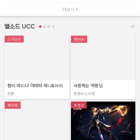
더보기
엘소드 UCC
스크린샷
팬아트
썸머 마리나 아바타 레나&아라
사랑하는 여왕님
츄뿡
존엄하신여왕
작성자:
작성자:
팬카툰
동영상