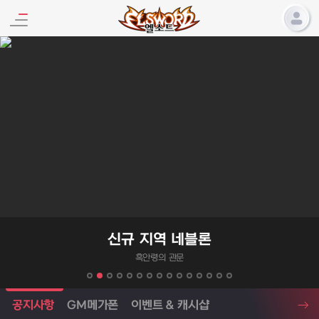
엘소드 프로모션
신규 지역 네블론
흑안령의 관문
엘소드 소식
공지사항
GM메가폰
이벤트 & 캐시샵