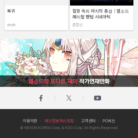
복귀
절망 속의 마지막 총성｜엘소드
페이탈 팬텀 시네마틱
dhdh
존깝인
작성자:
작성자:
엘소드의 또다른 재미 작가연재만화
이용약관
개인정보처리방침
고객센터
PC버전
© NEXON KOREA Corp. & KOG Corp. All Rights Reserved.