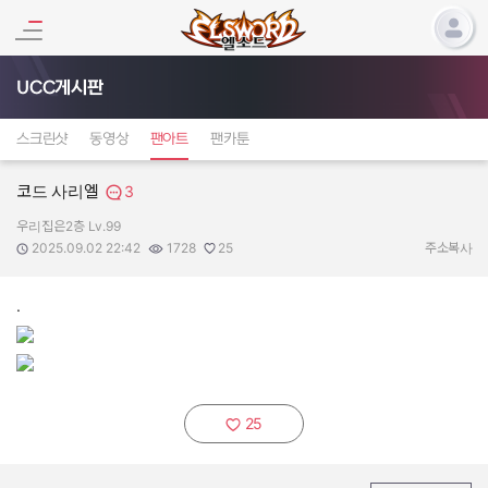
UCC게시판
스크린샷
동영상
팬아트
팬카툰
코드 사리엘
3
우리집은2층 Lv.99
작성자:
작성일:
조회수:
추천수:
2025.09.02 22:42
1728
25
주소복사
.
25
추천하기: