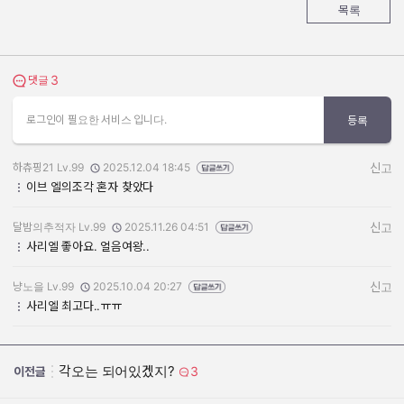
목록
3
댓글 보기
댓글
로그인이 필요한 서비스 입니다.
등록
하츄핑21 Lv.99
2025.12.04 18:45
신고
작성자:
작성일:
이브 엘의조각 혼자 찾았다
달밤의추적자 Lv.99
2025.11.26 04:51
신고
작성자:
작성일:
사리엘 좋아요. 얼음여왕..
냥노을 Lv.99
2025.10.04 20:27
신고
작성자:
작성일:
사리엘 최고다..ㅠㅠ
각오는 되어있겠지?
3
이전글