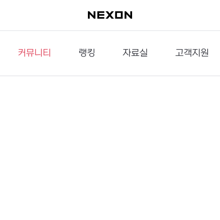
커뮤니티
랭킹
자료실
고객지원
이슈게시판
던전랭킹
다운로드
문의하기
공략게시판
대전랭킹
멀티미디어
신고하기
거래게시판
점령전랭킹
갤러리
건의하기
밸런스토론장
엘타입
보안센터
UCC게시판
작가연재만화