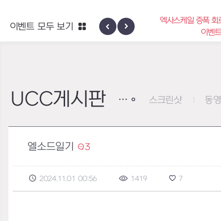
엑사스케일 증폭 회
이벤트 모두 보기
신규 지역 네블론
이벤
UCC게시판
스크린샷
동
엘소드일기
3
2024.11.01 00:56
1419
7