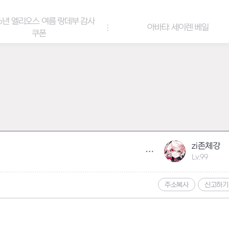
6년 엘리오스 여름 랑데부 감사
아바타: 세이렌 베일
쿠폰
zi존체강
Lv.99
주소복사
신고하기