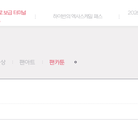
로 보급 터미널
202
하이반의 엑사스케일 패스
트
영상
팬아트
팬카툰