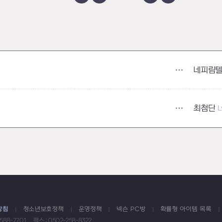
네피림
최첨단
L
방침
청소년보호정책
운영정책
넥슨 PC방
확률형 아이템 목록
1588-7701
팩스 : 0502-258-8322