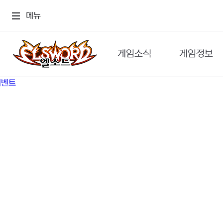
메뉴
게임소식
게임정보
공지사항
세계관
GM메가폰
캐릭터
이벤트 & 캐시샵
가이드
보도자료