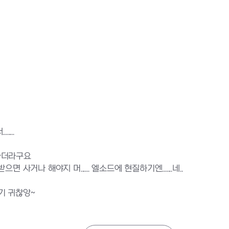
....
나더라구요
사거나 해야지 머...... 엘소드에 현질하기엔.......네..
우기 귀찮앙~