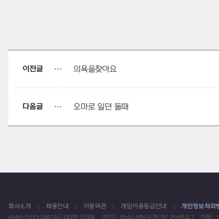
이전글
의욕을찾아요
다음글
오마로 일던 돌때
회사소개
채용안내
이용약관
게임이용등급안내
개인정보처리
㈜넥슨코리아 대표이사 강대현·김정욱
경기도 성남시 분당구 판교로 256번길 7
전화 : 