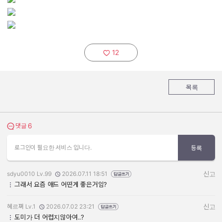
12
추천하기:
목록
6
댓글 보기
댓글
로그인이 필요한 서비스 입니다.
등록
sdyu0010 Lv.99
2026.07.11 18:51
신고
작성자:
작성일:
그래서 요즘 애드 어떤게 좋은거임?
혜르쪄 Lv.1
2026.07.02 23:21
신고
작성자:
작성일:
도미가 더 어렵지않아여..?