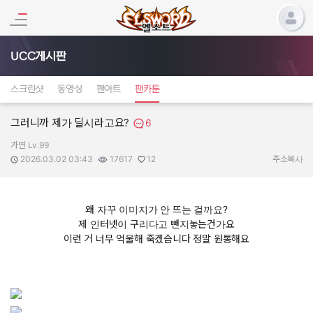
UCC게시판
스크린샷
동영상
팬아트
팬카툰
그러니까 제가 딜시라고요?
6
가면 Lv.99
작성자:
작성일:
조회수:
추천수:
2026.03.02 03:43
17617
12
주소복사
왜 자꾸 이미지가 안 뜨는 걸까요?
제 인터넷이 구리다고 뺀지놓는건가요
이런 거 너무 억울해 죽겠습니다 정말 원통해요