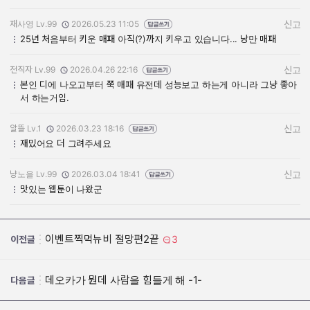
재사영 Lv.99
2026.05.23 11:05
신고
작성자:
작성일:
25년 처음부터 키운 매패 아직(?)까지 키우고 있습니다... 낭만 매패
전직자 Lv.99
2026.04.26 22:16
신고
작성자:
작성일:
본인 디에 나오고부터 쭉 매패 유전데 성능보고 하는게 아니라 그냥 좋아
서 하는거임.
알뜰 Lv.1
2026.03.23 18:16
신고
작성자:
작성일:
재밌어요 더 그려주세요
냥노을 Lv.99
2026.03.04 18:41
신고
작성자:
작성일:
맛있는 웹툰이 나왔군
이벤트찍먹뉴비 절망편2끝
3
이전글
데오카가 뭔데 사람을 힘들게 해 -1-
다음글