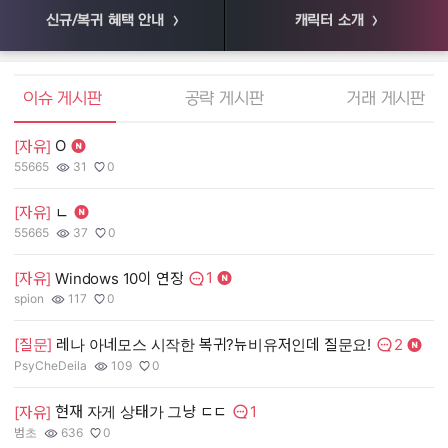
신규/복귀 혜택 안내
캐릭터 소개
엘소드 커뮤니티
이슈 게시판
공략 게시판
거래 게시판
O
[자유]
[
55665
31
0
55
작성자:
조회수:
추천수:
작
조
추
[자유]
ㄴ
[
55665
37
0
장
작성자:
조회수:
추천수:
작
조
추
1
[자유]
Windows 10이 연장
[
댓글수:
spion
117
0
유
작성자:
조회수:
추천수:
작
조
추
2
[질문]
레나 아네모스 시작한 복귀?뉴비유저인데 질문요!
[
댓글수:
PsyCheDeila
109
0
그
작성자:
조회수:
추천수:
작
조
추
1
현재 자게 상태가 그냥 ㄷㄷ
[자유]
[
댓글수:
범초
636
0
Q
작성자:
조회수:
추천수:
작
조
추