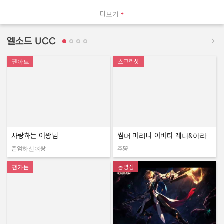
더보기
엘소드 UCC
팬아트
스크린샷
사랑하는 여왕님
썸머 마리나 아바타 레나&아라
존엄하신여왕
츄뿡
작성자:
작성자:
팬카툰
동영상