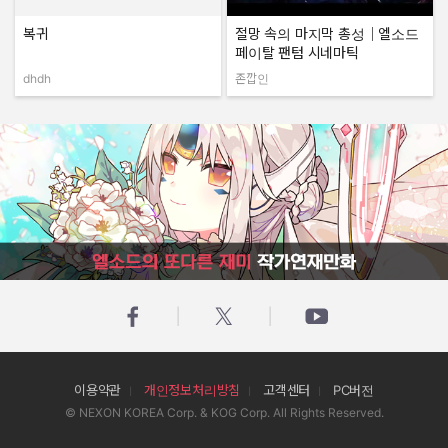
복귀
절망 속의 마지막 총성｜엘소드
페이탈 팬텀 시네마틱
dhdh
존깝인
작성자:
작성자:
엘소드의 또다른 재미 작가연재만화
이용약관
개인정보처리방침
고객센터
PC버전
© NEXON KOREA Corp. & KOG Corp. All Rights Reserved.