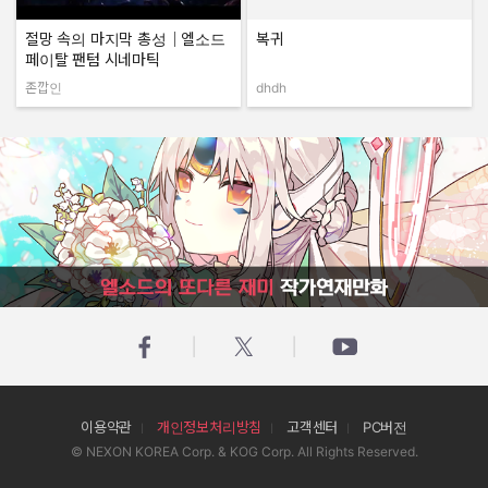
절망 속의 마지막 총성｜엘소드
복귀
페이탈 팬텀 시네마틱
존깝인
dhdh
작성자:
작성자:
엘소드의 또다른 재미 작가연재만화
이용약관
개인정보처리방침
고객센터
PC버전
© NEXON KOREA Corp. & KOG Corp. All Rights Reserved.