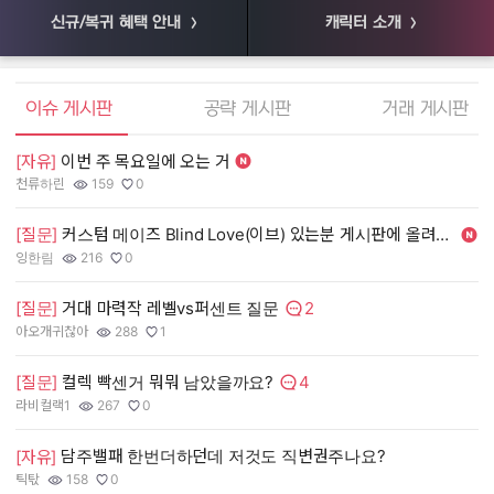
신규/복귀 혜택 안내
캐릭터 소개
엘소드 커뮤니티
이슈 게시판
공략 게시판
거래 게시판
[자유]
이번 주 목요일에 오는 거
[
천류하린
159
0
55
작성자:
조회수:
추천수:
작
조
추
[질문]
커스텀 메이즈 Blind Love(이브) 있는분 게시판에 올려주세여. 제가 사겠
[
잉한림
216
0
장
작성자:
조회수:
추천수:
작
조
추
2
[질문]
거대 마력작 레벨vs퍼센트 질문
[
댓글수:
아오개귀찮아
288
1
유
작성자:
조회수:
추천수:
작
조
추
4
[질문]
컬렉 빡센거 뭐뭐 남았을까요?
[
댓글수:
라비컬랙1
267
0
그
작성자:
조회수:
추천수:
작
조
추
담주밸패 한번더하던데 저것도 직변권주나요?
[
[자유]
틱탃
158
0
Q
작성자:
조회수:
추천수:
작
조
추