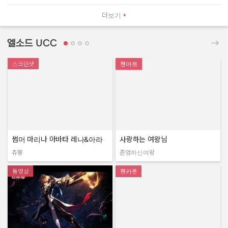
더보기
엘소드 UCC
스크린샷
팬아트
썸머 마리나 아바타 레나&아라
사랑하는 여왕님
츄뿡
존엄하신여왕
작성자:
작성자:
동영상
팬카툰