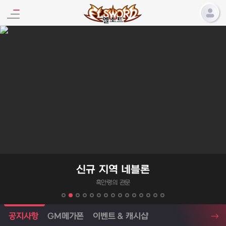
엘소드 프로모션
신규 지역 네블론
흑안령의 관문
엘소드 소식
공지사항
GM메가폰
이벤트 & 캐시샵