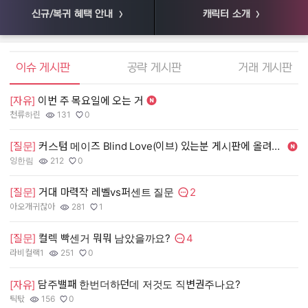
신규/복귀 혜택 안내
캐릭터 소개
엘소드 커뮤니티
이슈 게시판
공략 게시판
거래 게시판
[자유]
이번 주 목요일에 오는 거
[
천류하린
131
0
55
작성자:
조회수:
추천수:
작
조
추
[질문]
커스텀 메이즈 Blind Love(이브) 있는분 게시판에 올려주세여. 제가 사겠
[
잉한림
212
0
장
작성자:
조회수:
추천수:
작
조
추
2
[질문]
거대 마력작 레벨vs퍼센트 질문
[
댓글수:
아오개귀찮아
281
1
유
작성자:
조회수:
추천수:
작
조
추
4
[질문]
컬렉 빡센거 뭐뭐 남았을까요?
[
댓글수:
라비컬랙1
251
0
그
작성자:
조회수:
추천수:
작
조
추
담주밸패 한번더하던데 저것도 직변권주나요?
[
[자유]
틱탃
156
0
Q
작성자:
조회수:
추천수:
작
조
추