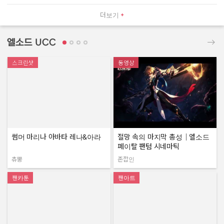
더보기
엘소드 UCC
스크린샷
동영상
썸머 마리나 아바타 레나&아라
절망 속의 마지막 총성｜엘소드
페이탈 팬텀 시네마틱
츄뿡
존깝인
작성자:
작성자:
팬카툰
팬아트