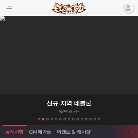
엘소드 프로모션
신규 지역 네블론
흑안령의 관문
엘소드 소식
공지사항
GM메가폰
이벤트 & 캐시샵