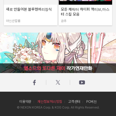
새로 만들어본 블루헨머리장식
모든 캐릭터 하이퍼 액티브,마스
터 스킬 모음
아인산칼륨
금추
작성자:
작성자:
엘소드의 또다른 재미 작가연재만화
이용약관
개인정보처리방침
고객센터
PC버전
© NEXON KOREA Corp. & KOG Corp. All Rights Reserved.