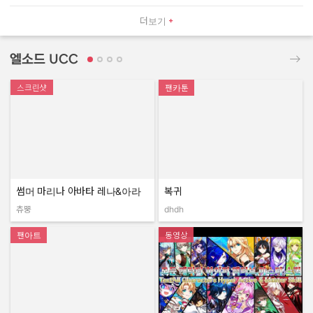
더보기
엘소드 UCC
스크린샷
팬카툰
썸머 마리나 아바타 레나&아라
복귀
츄뿡
dhdh
작성자:
작성자:
팬아트
동영상