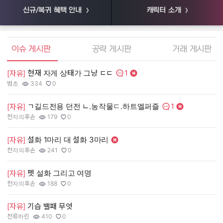
신규/복귀 혜택 안내
캐릭터 소개
엘소드 커뮤니티
이슈 게시판
공략 게시판
거래 게시판
1
현재 자게 상태가 그냥 ㄷㄷ
[
[자유]
댓글수:
범초
334
0
55
작성자:
조회수:
추천수:
작
조
추
1
ㄱ길드전용 던전 ㄴ.농작물ㄷ.하트엘퍼즐
[
[자유]
댓글수:
천자의후손
179
0
장
작성자:
조회수:
추천수:
작
조
추
설화 1마리 대 설화 3마리
[
[자유]
천자의후손
241
0
유
작성자:
조회수:
추천수:
작
조
추
펫 설화 그리고 여명
[
[자유]
그
천자의후손
188
0
작
조
추
작성자:
조회수:
추천수:
[
[자유]
기습 밸패 무엇
천류하린
410
0
Q
작성자:
조회수:
추천수:
작
조
추