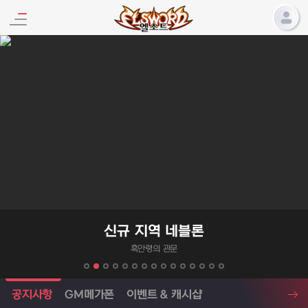
엘소드 프로모션
신규 지역 네블론
흑안령의 관문
엘소드 소식
공지사항
GM메가폰
이벤트 & 캐시샵