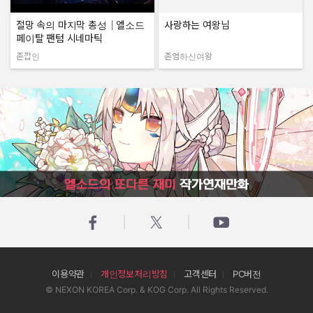
절망 속의 마지막 총성｜엘소드
사랑하는 여왕님
페이탈 팬텀 시네마틱
존깝인
존엄하신여왕
작성자:
작성자:
엘소드의 또다른 재미 작가연재만화
이용약관
개인정보처리방침
고객센터
PC버전
© NEXON KOREA Corp. & KOG Corp. All Rights Reserved.