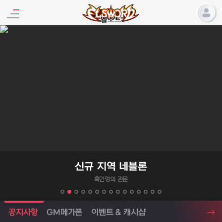
엘소드 프로모션
신규 지역 네블론
흑안령의 관문
엘소드 소식
공지사항
GM메가폰
이벤트 & 캐시샵