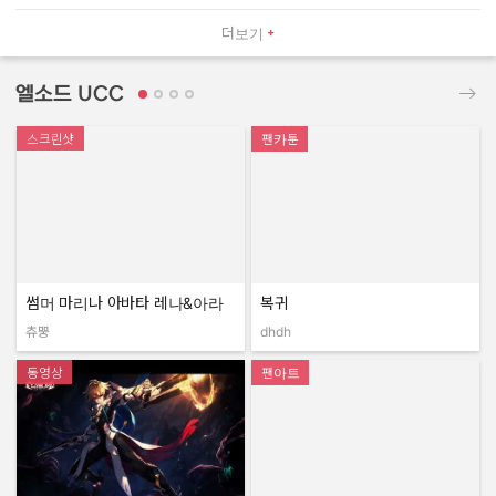
더보기
엘소드 UCC
스크린샷
팬카툰
썸머 마리나 아바타 레나&아라
복귀
츄뿡
dhdh
작성자:
작성자:
동영상
팬아트