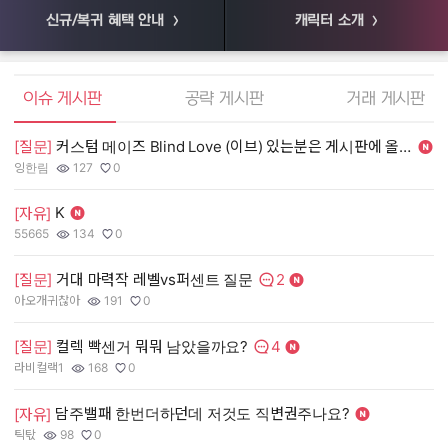
신규/복귀 혜택 안내
캐릭터 소개
엘소드 커뮤니티
이슈 게시판
공략 게시판
거래 게시판
[질문]
커스텀 메이즈 Blind Love (이브) 있는분은 게시판에 올려주세여
[
잉한림
127
0
55
작성자:
조회수:
추천수:
작
조
추
K
[자유]
[
55665
134
0
장
작성자:
조회수:
추천수:
작
조
추
2
[질문]
거대 마력작 레벨vs퍼센트 질문
[
댓글수:
아오개귀찮아
191
0
유
작성자:
조회수:
추천수:
작
조
추
4
[질문]
컬렉 빡센거 뭐뭐 남았을까요?
[
댓글수:
라비컬랙1
168
0
그
작성자:
조회수:
추천수:
작
조
추
담주밸패 한번더하던데 저것도 직변권주나요?
[
[자유]
틱탃
98
0
Q
작성자:
조회수:
추천수:
작
조
추