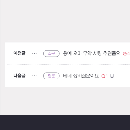
이전글
응애 오마 무악 세팅 추천좀요
질문
4
다음글
테네 장비질문이요
질문
1