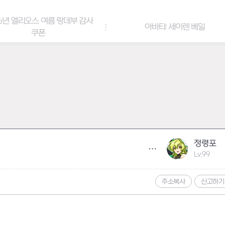
6년 엘리오스 여름 랑데부 감사
아바타: 세이렌 베일
쿠폰
정령포
Lv.99
주소복사
신고하기