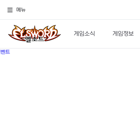
메뉴
게임소식
게임정보
공지사항
세계관
GM메가폰
캐릭터
이벤트 & 캐시샵
가이드
보도자료