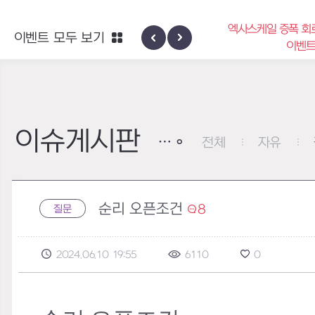
엑사스케일 증폭 회
이벤트 모두 보기
신규 지역 네블론
이벤
이슈게시판
전체
자유
순리 오픈조건
8
질문
2024.06.10 19:55
6110
0