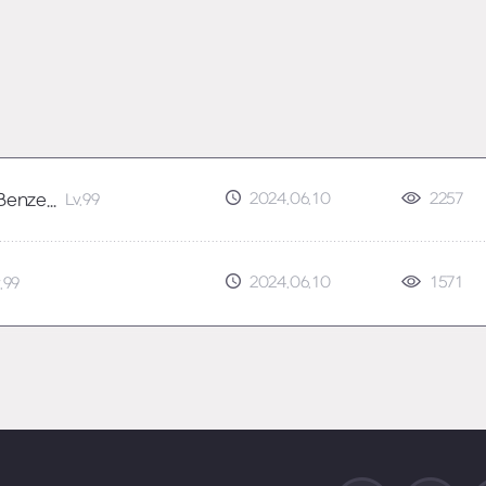
2024.06.10
2257
KarimBenzema
Lv.99
2024.06.10
1571
.99