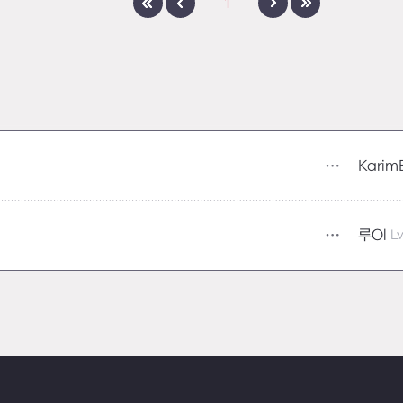
1
루Ol
Lv