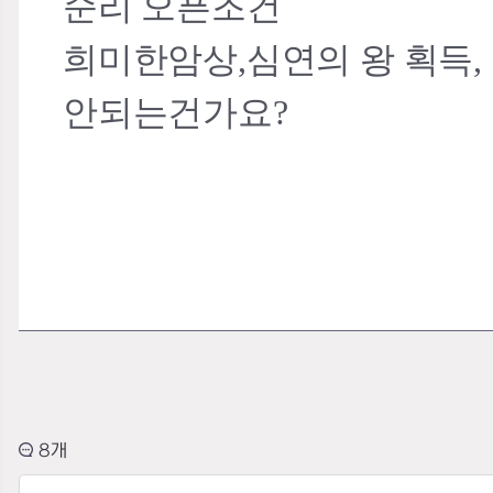
순리 오픈조건
희미한암상,심연의 왕 획득,
안되는건가요?
8