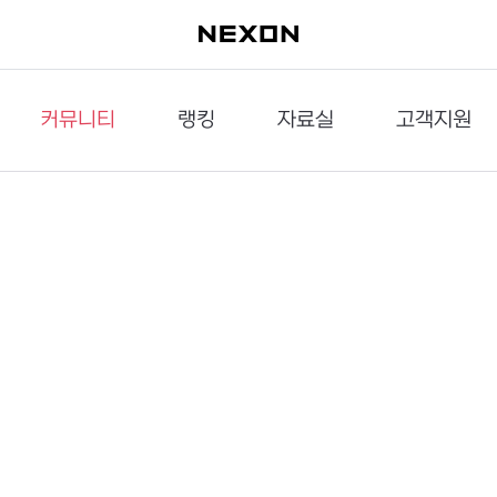
커뮤니티
랭킹
자료실
고객지원
이슈게시판
던전랭킹
다운로드
문의하기
공략게시판
대전랭킹
멀티미디어
신고하기
거래게시판
점령전랭킹
갤러리
건의하기
밸런스토론장
엘타입
보안센터
UCC게시판
작가연재만화