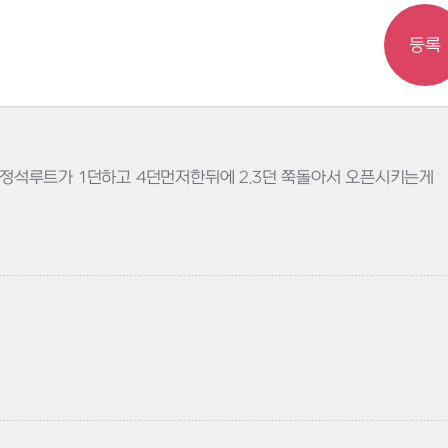
등록
 정석루트가 1던하고 4던먼저한뒤에 2.3던 쭉돌아서 오픈시키는게