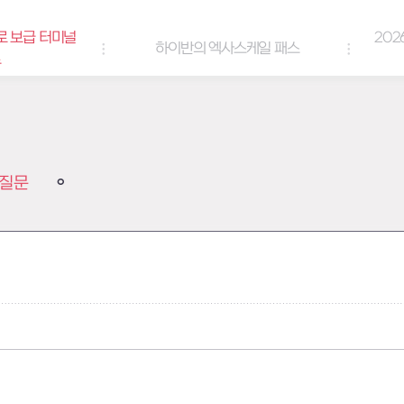
로 보급 터미널
202
하이반의 엑사스케일 패스
트
질문