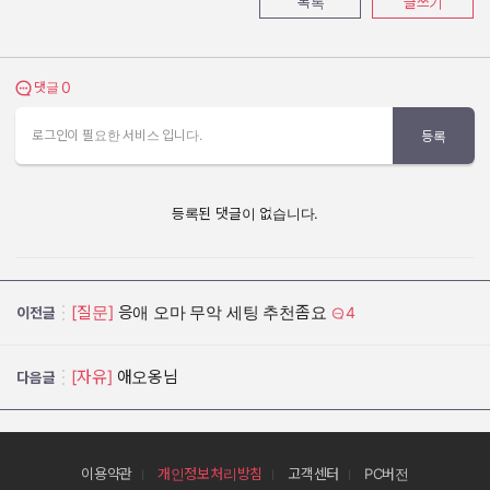
목록
글쓰기
0
댓글 보기
댓글
로그인이 필요한 서비스 입니다.
등록
등록된 댓글이 없습니다.
[질문]
응애 오마 무악 세팅 추천좀요
4
이전글
[자유]
애오옹님
다음글
이용약관
개인정보처리방침
고객센터
PC버전