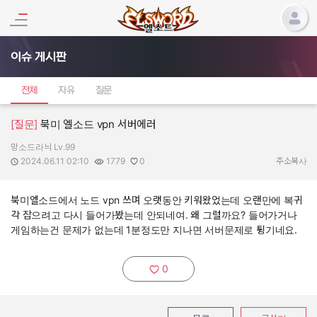
이슈 게시판
전체
자유
질문
[질문]
북미 엘소드 vpn 서버에러
망소드라늬 Lv.99
작성자:
작성일:
조회수:
추천수:
2024.06.11 02:10
1779
0
주소복사
북미엘소드에서 노드 vpn 쓰며 오랫동안 키워왔었는데 오랜만에 복귀
각 잡으려고 다시 들어가봤는데 안되네여. 왜 그럴까요? 들어가거나
게임하는건 문제가 없는데 1분정도만 지나면 서버문제로 튕기네요.
0
추천하기: