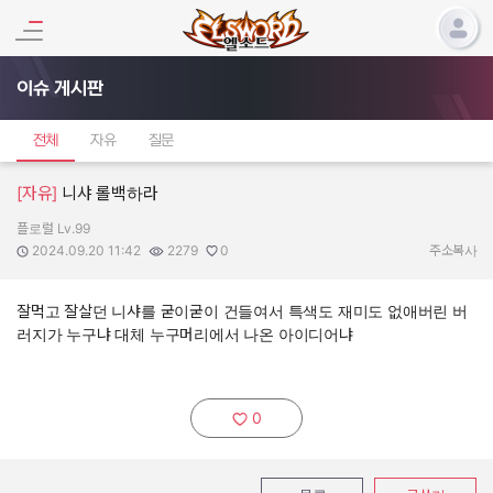
이슈 게시판
전체
자유
질문
[자유]
니샤 롤백하라
플로럴 Lv.99
작성자:
작성일:
조회수:
추천수:
2024.09.20 11:42
2279
0
주소복사
잘먹고 잘살던 니샤를 굳이굳이 건들여서 특색도 재미도 없애버린 버
러지가 누구냐 대체 누구머리에서 나온 아이디어냐
0
추천하기: