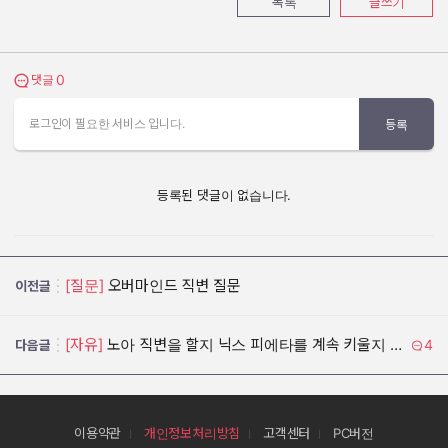
목록
글쓰기
0
댓글 보기
댓글
로그인이 필요한 서비스 입니다.
등록
등록된 댓글이 없습니다.
[질문]
오버마인드 직변 질문
이전글
[자유]
노아 직변을 할지 닉스 피에타를 계속 키울지 고민입니다
4
다음글
이용약관
개인정보처리방침
고객센터
PC버전