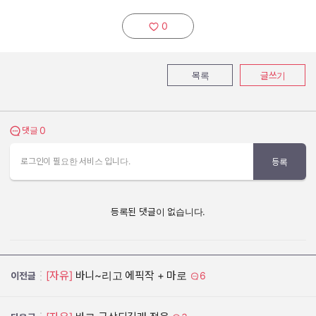
0
추천하기:
목록
글쓰기
0
댓글 보기
댓글
로그인이 필요한 서비스 입니다.
등록
등록된 댓글이 없습니다.
[자유]
바니~리고 에픽작 + 마로
6
이전글