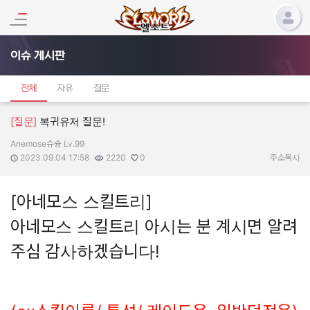
이슈 게시판
전체
자유
질문
[질문]
복귀유저 질문!
Anemose슈슝 Lv.99
작성자:
작성일:
조회수:
추천수:
2023.09.04 17:58
2220
0
주소복사
[아네모스 스킬트리]
아네모스 스킬트리 아시는 분 계시면 알려
주심 감사하겠습니다!