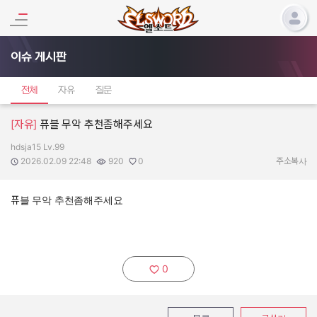
이슈 게시판
전체
자유
질문
[자유]
퓨블 무악 추천좀해주세요
hdsja15 Lv.99
작성자:
작성일:
조회수:
추천수:
2026.02.09 22:48
920
0
주소복사
퓨블 무악 추천좀해주세요
0
추천하기: