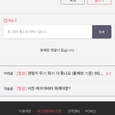
목록
글쓰기
0
댓글 보기
댓글
로그인이 필요한 서비스 입니다.
등록
등록된 댓글이 없습니다.
[질문]
경험치 무기 뭐가 더 좋나요 (풀해방 기준) 9심연무 VS 10혼백무
2
이전글
[질문]
비천 레어아바타 뭐껴야함?
다음글
이용약관
개인정보처리방침
고객센터
PC버전