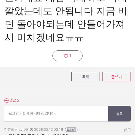
깔았는데도 안됩니다 지금 비
던 돌아야되는데 안들어가져
서 미치겠네요ㅠㅠ
1
추천하기:
목록
글쓰기
2
댓글 보기
댓글
로그인이 필요한 서비스 입니다.
등록
천류하린 Lv.99
2026.02.12 02:16
신고
작성자:
작성일: