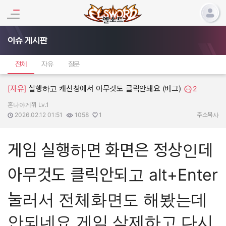
이슈 게시판
전체
자유
질문
[자유]
실행하고 캐선창에서 아무것도 클릭안돼요 (버그)
2
혼나야게쮜 Lv.1
작성자:
작성일:
조회수:
추천수:
2026.02.12 01:51
1058
1
주소복사
게임 실행하면 화면은 정상인데
아무것도 클릭안되고 alt+Enter
눌러서 전체화면도 해봤는데
안되네요 게임 삭제하고 다시