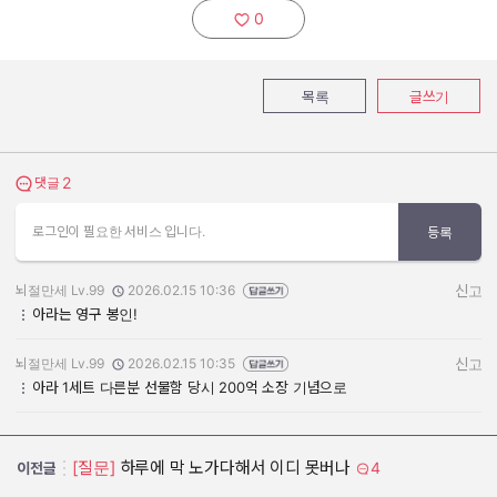
0
추천하기:
목록
글쓰기
2
댓글 보기
댓글
로그인이 필요한 서비스 입니다.
등록
뇌절만세 Lv.99
2026.02.15 10:36
신고
작성자:
작성일:
아라는 영구 봉인!
뇌절만세 Lv.99
2026.02.15 10:35
신고
작성자:
작성일:
아라 1세트 다른분 선물함 당시 200억 소장 기념으로
[질문]
하루에 막 노가다해서 이디 못버나
4
이전글