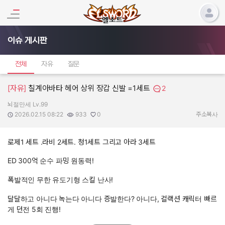
이슈 게시판
전체
자유
질문
[자유]
칠계아바타 헤어 상위 장갑 신발 =1세트
2
뇌절만세 Lv.99
작성자:
작성일:
조회수:
추천수:
2026.02.15 08:22
933
0
주소복사
로제1 세트 .라비 2세트. 청1세트 그리고 아라 3세트
ED 300억 순수 파밍 원동력!
폭발적인 무한 유도기형 스킬 난사!
달달하고 아니다 녹는다 아니다 증발한다? 아니다, 컬랙션 캐릭터 빠르
게 던전 5회 진행!