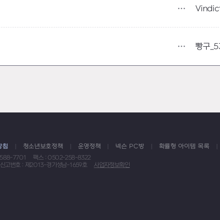
Vindic
방침
청소년보호정책
운영정책
넥슨 PC방
확률형 아이템 목록
1588-7701
팩스 : 0502-258-8322
신고번호 : 제2013-경기성남-1659호
사업자정보확인