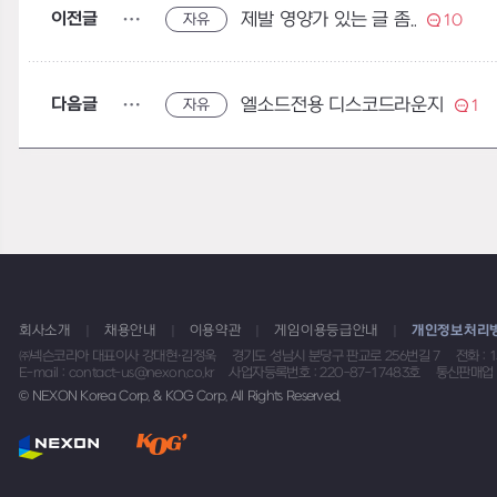
이전글
제발 영양가 있는 글 좀..
자유
10
다음글
엘소드전용 디스코드라운지
자유
1
회사소개
채용안내
이용약관
게임이용등급안내
개인정보처리
㈜넥슨코리아 대표이사 강대현·김정욱
경기도 성남시 분당구 판교로 256번길 7
전화 : 
E-mail : contact-us@nexon.co.kr
사업자등록번호 : 220-87-17483호
통신판매업 
© NEXON Korea Corp. & KOG Corp. All Rights Reserved.