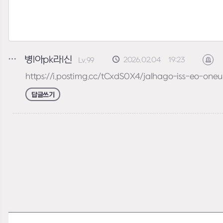
병l아pk라l신
2026.02.04 19:23
Lv.99
신
https://i.postimg.cc/tCxdS0X4/jalhago-iss-eo-oneu
답글쓰기