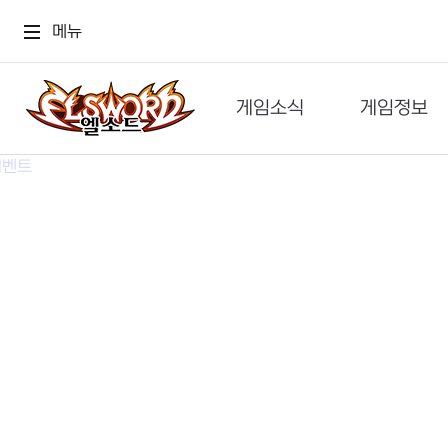
메뉴
게임소식
게임정보
공지사항
세계관
GM메가폰
캐릭터
이벤트 & 캐시샵
가이드
보도자료