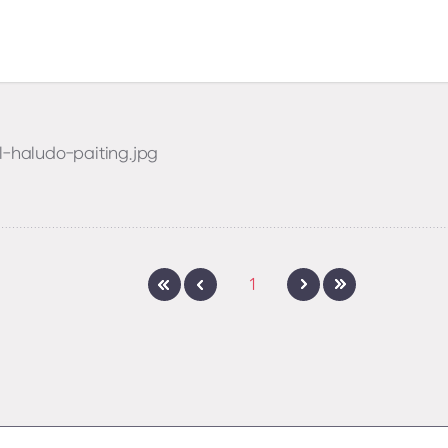
고하기
l-haludo-paiting.jpg
1