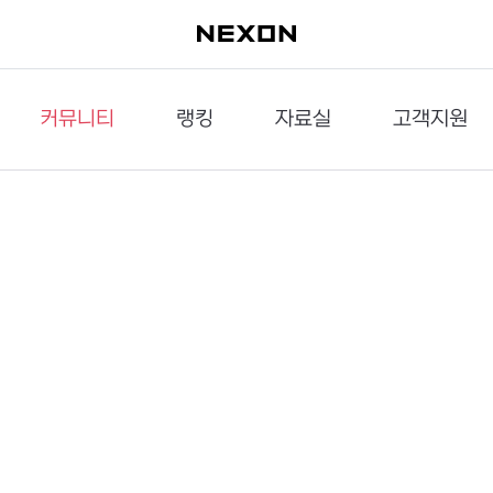
커뮤니티
랭킹
자료실
고객지원
이슈게시판
던전랭킹
다운로드
문의하기
공략게시판
대전랭킹
멀티미디어
신고하기
거래게시판
점령전랭킹
갤러리
건의하기
밸런스토론장
엘타입
보안센터
UCC게시판
작가연재만화