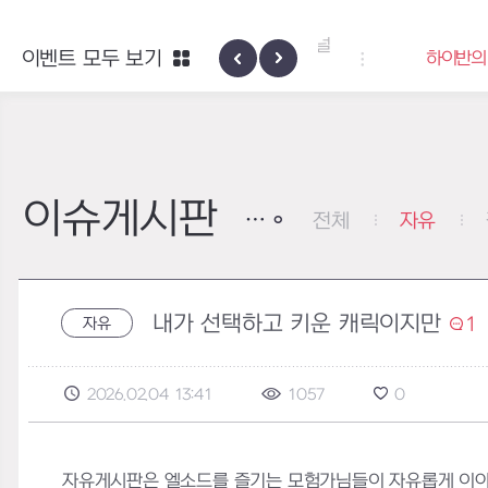
엑사스케일 증폭 회로 보급 터미널
이벤트 모두 보기
하이반의 엑사스
이벤트
이슈게시판
전체
자유
내가 선택하고 키운 캐릭이지만
1
자유
2026.02.04 13:41
1057
0
자유게시판은 엘소드를 즐기는 모험가님들이 자유롭게 이야