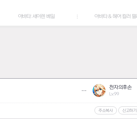
아바타: 세이렌 베일
아바타 & 헤어 컬러 팔레트
천자의후손
Lv.99
주소복사
신고하기