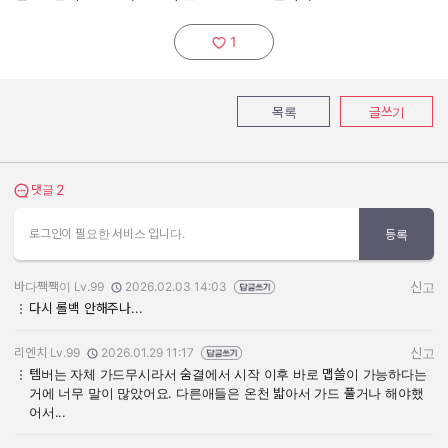
1
추천하기:
목록
글쓰기
2
댓글 보기
댓글
로그인이 필요한 서비스 입니다.
등록
바다짹짹이 Lv.99
2026.02.03 14:03
신고
작성자:
작성일:
다시 롤백 안해주나...
리엔치 Lv.99
2026.01.29 11:17
신고
작성자:
작성일:
템버는 자체 가드무시라서 숨결에서 시작 이후 바로 맵쓸이 가능하다는
거에 너무 말이 많았어요. 다른애들은 온천 밟아서 가드 풀거나 해야했
어서...