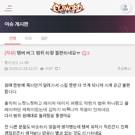
이슈 게시판
전체
자유
질문
[자유]
템버 버그 범위 하향 불편하네요ㅠ
2
펑키코드 Lv.99
작성자:
작성일:
조회수:
추천수:
2026.01.28 22:27
1197
1
주소복사
원래 한방에 죽이던거 달려가서 스킬 한번 더 쓰게 되니까 이게 은근 불편
합니다
솔직히 느릿느릿하고 레이저 데미지 퍼뎀도 약한거 범위 하나믿고 플
레이하던 캐릭이었는데 갑자기 바뀌니까 적응이 안되네요
다시 범위 원래대로 돌려줬음 좋겠어요
전 다른 분들도 비슷하지 않을까 생각했는데 템버 유저가 적은건지 진짜
괜찮은건지 생각보다 반응이 별로 없는 것도 신기하네요