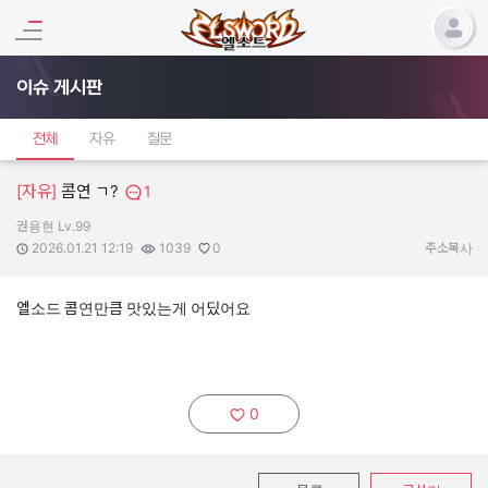
이슈 게시판
전체
자유
질문
[자유]
콤연 ㄱ?
1
권용현 Lv.99
작성자:
작성일:
조회수:
추천수:
2026.01.21 12:19
1039
0
주소복사
엘소드 콤연만큼 맛있는게 어딨어요
0
추천하기: