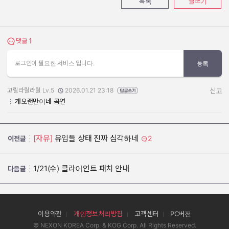
목록
글쓰기
1
댓글 보기
댓글
로그인이 필요한 서비스 입니다.
등록
고릴라릴라릴 Lv.5
2026.01.21 23:18
신고
작성자:
작성일:
개오랜만이네 콤연
[자유]
유입들 상태 진짜 심각하네
2
이전글
1/21(수) 클라이언트 패치 안내
다음글
이용약관
개인정보처리방침
고객센터
PC버전
© NEXON KOREA Corp. & KOG Corp. All Rights Reserved.