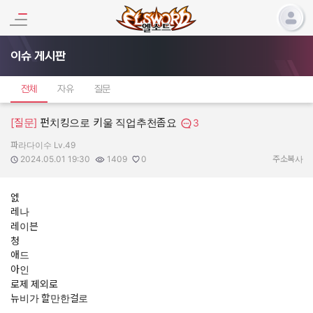
이슈 게시판
전체
자유
질문
[질문]
펀치킹으로 키울 직업추천좀요
3
파라다이수 Lv.49
작성자:
작성일:
조회수:
추천수:
2024.05.01 19:30
1409
0
주소복사
엜
레나
레이븐
청
애드
아인
로제 제외로
뉴비가 할만한걸로