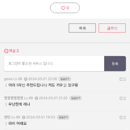
0
추천하기:
목록
글쓰기
3
댓글 보기
댓글
로그인이 필요한 서비스 입니다.
등록
gesis Lv.99
2024.05.01 22:26
신고
작성자:
작성일:
아라 1라인 추천드립니다 저도 키우고 있구용
뼐뼐뼐뼐뼐뼐 Lv.99
2024.05.01 21:20
신고
작성자:
작성일:
무난한게 레나
랜턴 Lv.99
2024.05.01 19:33
신고
작성자:
작성일:
라비 어때요