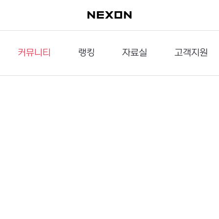
커뮤니티
랭킹
자료실
고객지원
이슈게시판
던전랭킹
다운로드
문의하기
공략게시판
대전랭킹
멀티미디어
신고하기
거래게시판
점령전랭킹
갤러리
건의하기
밸런스토론장
엘타입
보안센터
UCC게시판
작가연재만화