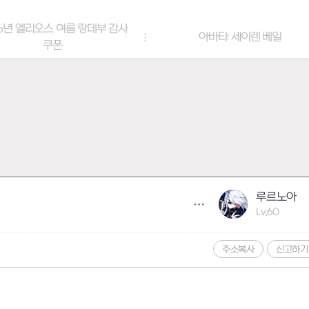
6년 엘리오스 여름 랑데부 감사
아바타: 세이렌 베일
쿠폰
루르노아
Lv.60
주소복사
신고하기