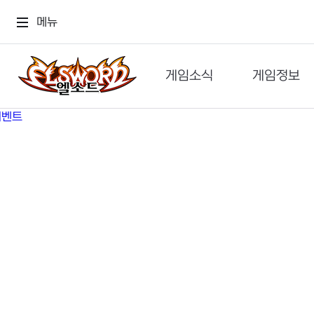
메뉴
게임소식
게임정보
공지사항
세계관
GM메가폰
캐릭터
이벤트 & 캐시샵
가이드
보도자료