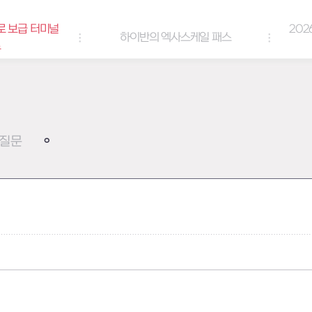
로 보급 터미널
202
하이반의 엑사스케일 패스
트
질문