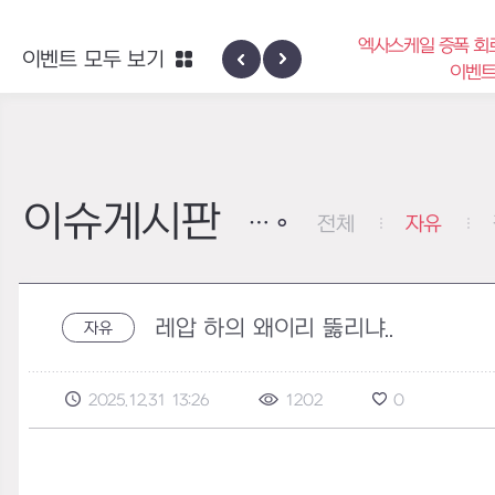
엑사스케일 증폭 회
이벤트 모두 보기
신규 지역 네블론
이벤
이슈게시판
전체
자유
레압 하의 왜이리 뚫리냐..
자유
2025.12.31 13:26
1202
0