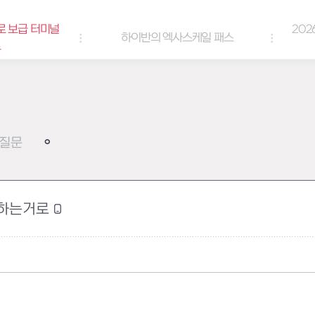
로 보급 터미널
202
하이반의 엑사스케일 패스
트
질문
레하는거로