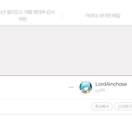
6년 엘리오스 여름 랑데부 감사
아바타: 세이렌 베일
쿠폰
LordAinchase
Lv.99
주소복사
신고하기