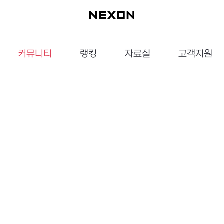
커뮤니티
랭킹
자료실
고객지원
이슈게시판
던전랭킹
다운로드
문의하기
공략게시판
대전랭킹
멀티미디어
신고하기
거래게시판
점령전랭킹
갤러리
건의하기
밸런스토론장
엘타입
보안센터
UCC게시판
작가연재만화