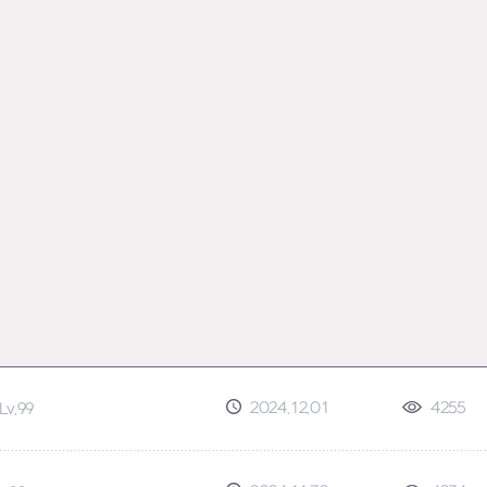
2024.12.01
4255
Lv.99