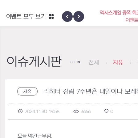
엑사스케일 증폭 회
이벤트 모두 보기
신규 지역 네블론
이벤
이슈게시판
전체
자유
리히터 강림 7주년은 내일이나 모
자유
2024.11.30 19:58
3666
0
오늘 야간근무임.