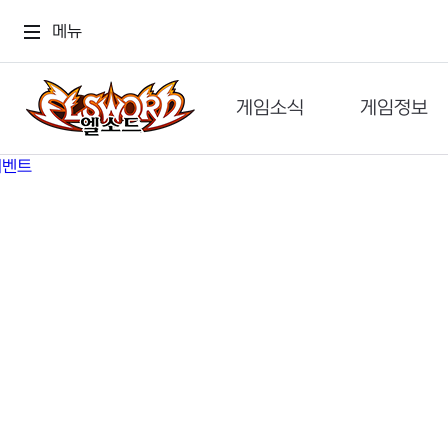
메뉴
게임소식
게임정보
공지사항
세계관
GM메가폰
캐릭터
이벤트 & 캐시샵
가이드
보도자료