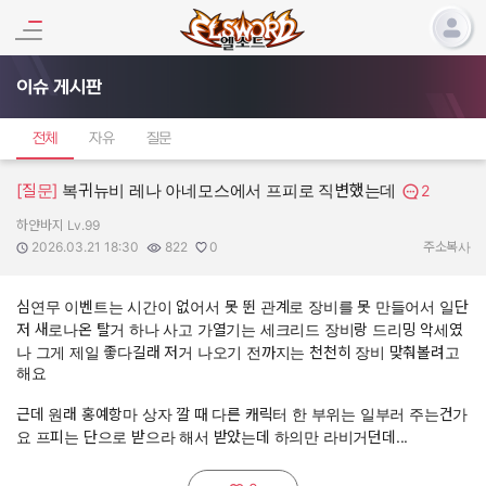
이슈 게시판
전체
자유
질문
[질문]
복귀뉴비 레나 아네모스에서 프피로 직변했는데
2
하얀바지 Lv.99
작성자:
작성일:
조회수:
추천수:
2026.03.21 18:30
822
0
주소복사
심연무 이벤트는 시간이 없어서 못 뛴 관계로 장비를 못 만들어서 일단
저 새로나온 탈거 하나 사고 가열기는 세크리드 장비랑 드리밍 악세였
나 그게 제일 좋다길래 저거 나오기 전까지는 천천히 장비 맞춰볼려고
해요
근데 원래 홍예항마 상자 깔 때 다른 캐릭터 한 부위는 일부러 주는건가
요 프피는 단으로 받으라 해서 받았는데 하의만 라비거던데...