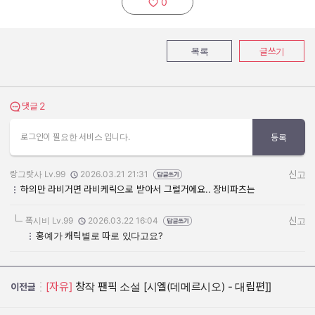
0
추천하기:
목록
글쓰기
2
댓글 보기
댓글
로그인이 필요한 서비스 입니다.
등록
랑그랏사 Lv.99
2026.03.21 21:31
신고
작성자:
작성일:
하의만 라비거면 라비케릭으로 받아서 그럴거에요.. 장비파츠는
폭시비 Lv.99
2026.03.22 16:04
신고
작성자:
작성일:
홍예가 캐릭별로 따로 있다고요?
[자유]
창작 팬픽 소설 [시엘(데메르시오) - 대립편]]
이전글