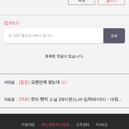
목록
글쓰기
0
댓글 보기
댓글
로그인이 필요한 서비스 입니다.
등록
등록된 댓글이 없습니다.
[질문]
오랜만에 왔는데
1
이전글
[자유]
창작 팬픽 소설 [레이븐(노바 임퍼레이터) - 대립편]]
다음글
이용약관
개인정보처리방침
고객센터
PC버전