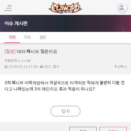
이슈 게시판
전체
자유
질문
[질문]
대라 패시브 질문이요
자몽향쥬스 Lv.99
작성자:
작성일:
조회수:
추천수:
2026.03.22 21:38
623
0
주소복사
3차 패시브 마력개방에서 귀살식으로 타격하면 적에게 물받피 디벞 건
다고 나와있는데 3식 체인지도 효과 적용이 되나요?
0
추천하기: