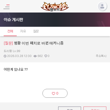
이슈 게시판
전체
자유
질문
[질문]
범황 이번 패치로 바뀐 매커니즘
도리황 Lv.99
작성자:
작성일:
조회수:
추천수:
2026.03.28 12:30
662
0
주소복사
어떤게 있나요 ??
0
추천하기: