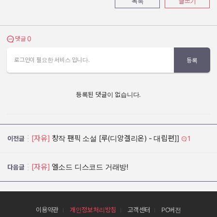
목록
글쓰기
0
댓글 보기
댓글
로그인이 필요한 서비스 입니다.
등록
등록된 댓글이 없습니다.
[자유]
창작 팬픽 소설 [루(디앙겔리온) - 대립편]]
1
이전글
[자유]
엘소드 디스코드 거래방!
다음글
이용약관
개인정보처리방침
고객센터
PC버전