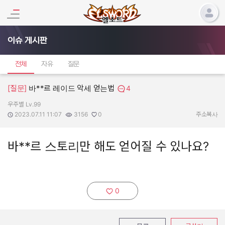
이슈 게시판
전체
자유
질문
[질문]
바**르 레이드 악세 얻는법
4
우주별 Lv.99
작성자:
작성일:
조회수:
추천수:
2023.07.11 11:07
3156
0
주소복사
바**르 스토리만 해도 얻어질 수 있나요?
0
추천하기: