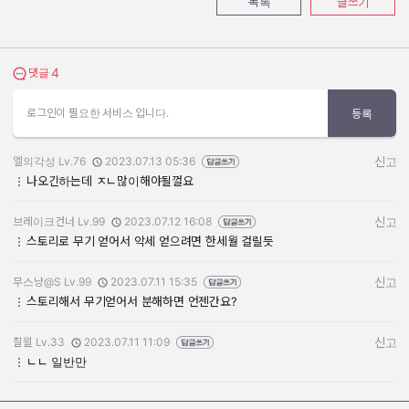
목록
글쓰기
4
댓글 보기
댓글
로그인이 필요한 서비스 입니다.
등록
엘의각성 Lv.76
2023.07.13 05:36
신고
작성자:
작성일:
나오긴하는데 ㅈㄴ많이해야될껄요
브레이크건너 Lv.99
2023.07.12 16:08
신고
작성자:
작성일:
스토리로 무기 얻어서 악세 얻으려면 한세월 걸릴듯
무스냥@S Lv.99
2023.07.11 15:35
신고
작성자:
작성일:
스토리해서 무기얻어서 분해하면 언젠간요?
칠읠 Lv.33
2023.07.11 11:09
신고
작성자:
작성일:
ㄴㄴ 일반만