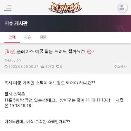
이슈 게시판
전체
자유
질문
[질문]
플레가스 미궁 질문 드려도 될까요??
7
가보 Lv.99
작성자:
작성일:
조회수:
추천수:
2023.08.06 00:27
6073
0
주소복사
혹시 미궁 가려면 스펙이 어느정도 되어야 하나요??
필자 스펙은
11혼 5해방 흑전 있는 상태고.. 방어구는 홍예 11 10 11 10강 재련
은 19 18 19 18
이정도인데.. 아직 부족한 스펙인가요??