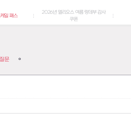
2026년 엘리오스 여름 랑데부 감사
케일 패스
쿠폰
질문