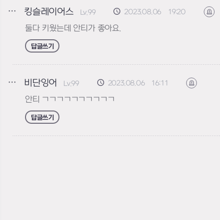
킹슬레이어스
2023.08.06 19:20
Lv.99
신
둘다 키웠는데 안티가 좋아요.
답글쓰기
비단잉어
2023.08.06 16:11
Lv.99
신고하기
안티 ㄱㄱㄱㄱㄱㄱㄱㄱㄱㄱ
답글쓰기