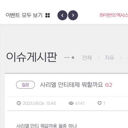
엑사스케일 증폭 회로 보급 터미널
이벤트 모두 보기
하이반의 엑사스
이벤트
이슈게시판
전체
자유
사리엘 안티테제 뭐할까요
2
질문
2023.08.06 15:43
6141
1
사리엘 안티 뭐갈까용 둘중 하나