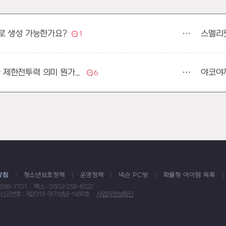
스멜리
로 생성 가능한가요?
1
야코야
궁금있는데요 던전이나 레이드이나 제한전투력 의미 뭔가요?
6
방침
청소년보호정책
운영정책
넥슨 PC방
확률형 아이템 목록
1588-7701
팩스 : 0502-258-8322
신고번호 : 제2013-경기성남-1659호
사업자정보확인