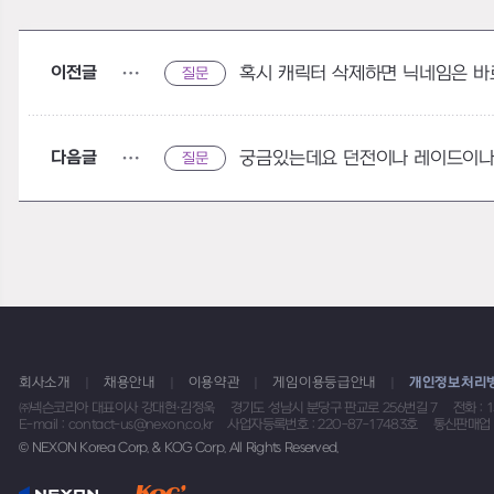
이전글
혹시 캐릭터 삭제하면 닉네임은 바
질문
다음글
질문
회사소개
채용안내
이용약관
게임이용등급안내
개인정보처리
㈜넥슨코리아 대표이사 강대현·김정욱
경기도 성남시 분당구 판교로 256번길 7
전화 : 
E-mail : contact-us@nexon.co.kr
사업자등록번호 : 220-87-17483호
통신판매업 
© NEXON Korea Corp. & KOG Corp. All Rights Reserved.