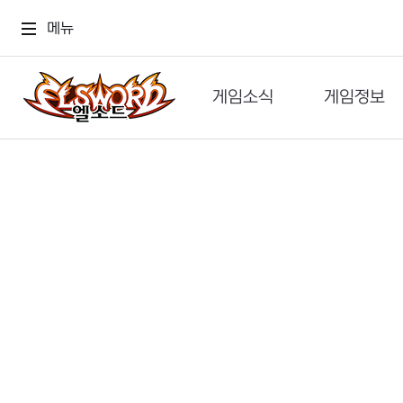
메뉴
게임소식
게임정보
공지사항
세계관
GM메가폰
캐릭터
이벤트 & 캐시샵
가이드
보도자료