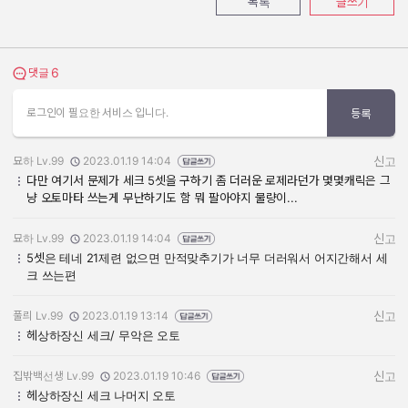
목록
글쓰기
6
댓글 보기
댓글
로그인이 필요한 서비스 입니다.
등록
묘하 Lv.99
2023.01.19 14:04
신고
작성자:
작성일:
다만 여기서 문제가 세크 5셋을 구하기 좀 더러운 로제라던가 몇몇캐릭은 그
냥 오토마타 쓰는게 무난하기도 함 뭐 팔아야지 물량이...
묘하 Lv.99
2023.01.19 14:04
신고
작성자:
작성일:
5셋은 테네 21제련 없으면 만적맞추기가 너무 더러워서 어지간해서 세
크 쓰는편
풀릐 Lv.99
2023.01.19 13:14
신고
작성자:
작성일:
헤상하장신 세크/ 무악은 오토
집밖백선생 Lv.99
2023.01.19 10:46
신고
작성자:
작성일:
헤상하장신 세크 나머지 오토