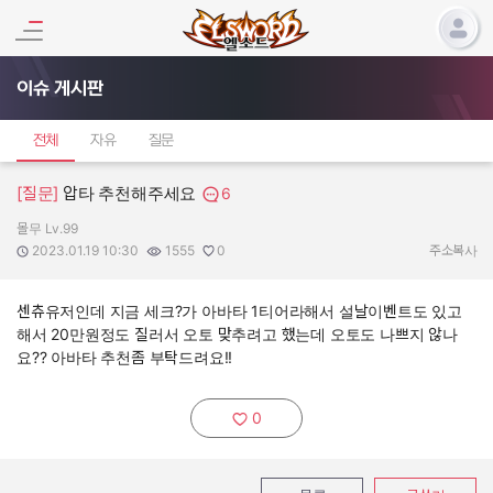
이슈 게시판
전체
자유
질문
[질문]
압타 추천해주세요
6
몰무 Lv.99
작성자:
작성일:
조회수:
추천수:
2023.01.19 10:30
1555
0
주소복사
센츄유저인데 지금 세크?가 아바타 1티어라해서 설날이벤트도 있고
해서 20만원정도 질러서 오토 맞추려고 했는데 오토도 나쁘지 않나
요?? 아바타 추천좀 부탁드려요!!
0
추천하기: