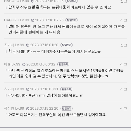
HAGURU Lv.99
2023.07.16 02:25
신고
작성자:
작성일:
단죄무 상위호환 혼백무는 프뤼나움 레이드에서 얻을 수 있어요
HAGURU Lv.99
2023.07.16 02:25
신고
작성자:
작성일:
엘티어 요즘엔 안 쓰고 분해해서 돈벌이용으로 많이 쓰여졌어요 가루를
엔피씨한테 판매하는 게 나아용
츠카메 Lv.99
2023.07.16 01:20
신고
작성자:
작성일:
헉 감사합니다 ㅠㅠ 데려가주시는분들이 계시는군요..ㅠ
어븀 Lv.99
2023.07.16 00:32
신고
작성자:
작성일:
바니-미르 레이드 일명 로쏘레는 파티리스트 보시면 13미클9 이런 파티들
가면 미클 쉽게 땔 수 있습니다. 몇 주 반복하다보면 뜰겁니다 ㅎ
츠카메 Lv.99
2023.07.16 00:11
신고
작성자:
작성일:
감사합니다 ㅋ큐ㅠㅠㅠ 열심히 돌아볼게요.. ㅠ
곰이란 Lv.99
2023.07.15 22:20
신고
작성자:
작성일:
아포무 다음무기는 단죄무인데 이건 바**르돌면서 얻어야해요.