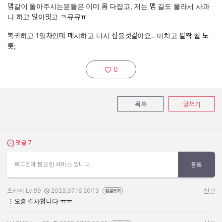
맵같이 돌아주시는분들은 이미 몹 다잡고, 저는 맵 길도 몰라서 사과
나 하고 앉아잇고 ㅋ큐큐ㅠ
복귀하고 1일차인데 폐사하고 다시 접을것같아요.. 미치고 팔짝 뛸 노
릇;
0
추천하기:
목록
글쓰기
7
댓글 보기
댓글
로그인이 필요한 서비스 입니다.
등록
츠카메 Lv.99
2023.07.16 20:13
신고
작성자:
작성일:
오홍 감사합니다 ㅠㅠ