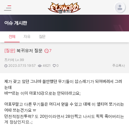
이슈 게시판
전체
자유
질문
[질문]
복귀유저 질문
7
츠카메 Lv.99
작성자:
작성일:
조회수:
추천수:
2023.07.15 19:57
4621
0
주소복사
제가 갖고 있던 그나마 쓸만했던 무기들이 삽스레기가 되어버려서 그러
는데
바**르는 이미 아포10강으로는 안되더라고요;
아포무말고 다른 무기들은 어디서 얻을 수 있고 대체 이 엘티어 쪼가리는
어따 쓰는건가요 ㅠ
던전적정전투력? 도 20만이라면서 28만찍고 나서도 픽픽 죽어버리는
게 정상인지요..;