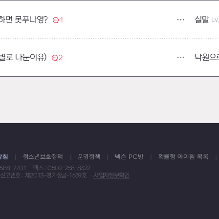
실말
Lv
하면 못푸나영?
1
낙원으
별로 나눈이유)
2
방침
청소년보호정책
운영정책
넥슨 PC방
확률형 아이템 목록
1588-7701
팩스 : 0502-258-8322
신고번호 : 제2013-경기성남-1659호
사업자정보확인