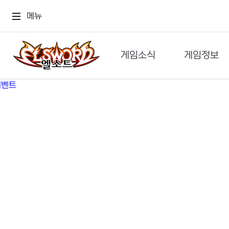
메뉴
게임소식
게임정보
공지사항
세계관
GM메가폰
캐릭터
이벤트 & 캐시샵
가이드
보도자료