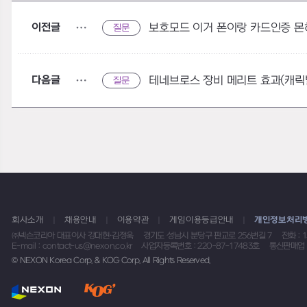
이전글
보호모드 이거 폰이랑 카드인증 몬
질문
다음글
테네브로스 장비 메리트 효과(캐릭
질문
회사소개
채용안내
이용약관
게임이용등급안내
개인정보처리
㈜넥슨코리아 대표이사 강대현·김정욱
경기도 성남시 분당구 판교로 256번길 7
전화 : 
E-mail : contact-us@nexon.co.kr
사업자등록번호 : 220-87-17483호
통신판매업 
© NEXON Korea Corp. & KOG Corp. All Rights Reserved.