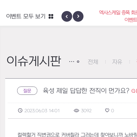
엑사스케일 증폭 회
이벤트 모두 보기
신규 지역 네블론
이벤
이슈게시판
전체
자유
육성 제일 답답한 전직이 먼가요?
질문
2023.06.03 14:01
3092
0
컬렉할거 직변권으로 커버칠라 그러는데 찾아보니까 노바랑 