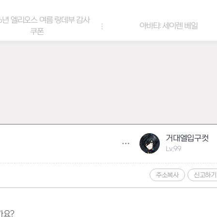
6년 엘리오스 여름 랑데부 감사
아바타: 세이렌 베일
쿠폰
거대엘입구컷
Lv.99
주소복사
신고하기
가요?