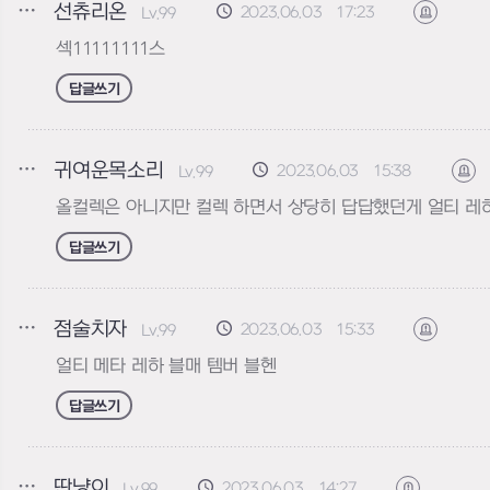
선츄리온
2023.06.03 17:23
Lv.99
신고하기
섹11111111스
답글쓰기
귀여운목소리
2023.06.03 15:38
Lv.99
신
올컬렉은 아니지만 컬렉 하면서 상당히 답답했던게 얼티 레
답글쓰기
점술치자
2023.06.03 15:33
Lv.99
신고하기
얼티 메타 레하 블매 템버 블헨
답글쓰기
딴냥이
2023.06.03 14:27
Lv.99
신고하기