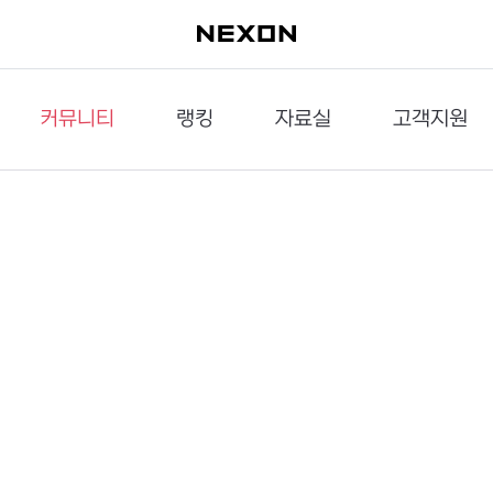
커뮤니티
랭킹
자료실
고객지원
이슈게시판
던전랭킹
다운로드
문의하기
공략게시판
대전랭킹
멀티미디어
신고하기
거래게시판
점령전랭킹
갤러리
건의하기
밸런스토론장
엘타입
보안센터
UCC게시판
작가연재만화