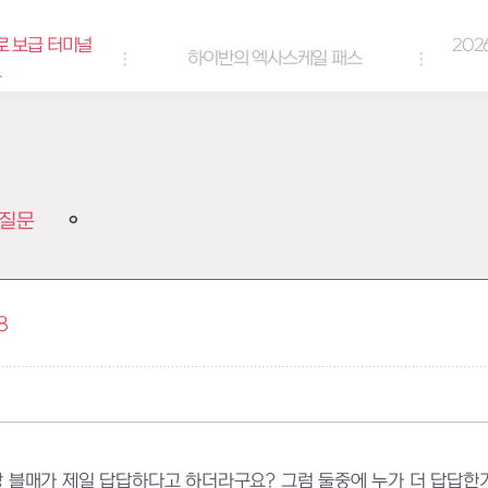
로 보급 터미널
202
하이반의 엑사스케일 패스
트
질문
8
블매가 제일 답답하다고 하더라구요? 그럼 둘중에 누가 더 답답한