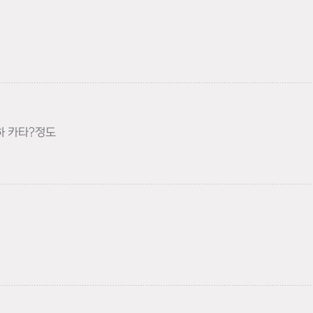
고하기
하 카타?정도