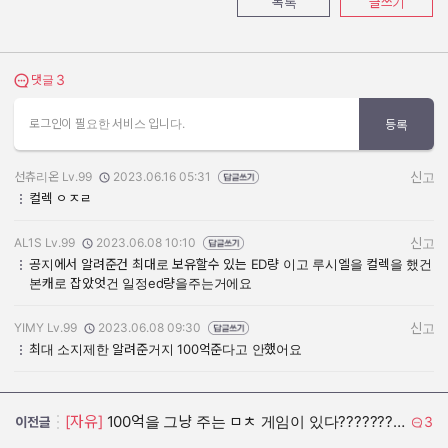
목록
글쓰기
3
댓글 보기
댓글
로그인이 필요한 서비스 입니다.
등록
선츄리온 Lv.99
2023.06.16 05:31
신고
작성자:
작성일:
컬렉 ㅇㅈㄹ
AL1S Lv.99
2023.06.08 10:10
신고
작성자:
작성일:
공지에서 알려준건 최대로 보유할수 있는 ED량 이고 루시엘을 컬렉을 했건
본캐로 잡았엇건 일정ed량을주는거에요
YIMY Lv.99
2023.06.08 09:30
신고
작성자:
작성일:
최대 소지제한 알려준거지 100억준다고 안했어요
[자유]
100억을 그냥 주는 ㅁㅊ 게임이 있다?????????????????
3
이전글