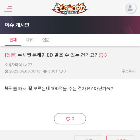
이슈 게시판
전체
자유
질문
[질문]
루시엘 본캐면 ED 받을 수 있는 건가요?
3
소유자마력 Lv.77
작성자:
작성일:
조회수:
추천수:
2023.06.08 08:13
3061
0
주소복사
복귀를 해서 잘 모르는데 100억을 주는 건가요? 아닌가요?
0
추천하기: