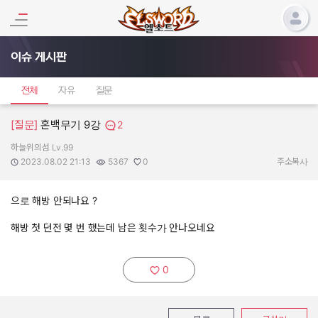
이슈 게시판
전체
자유
질문
[질문]
혼백무기 9강
2
하늘위의섬 Lv.99
작성자:
작성일:
조회수:
추천수:
2023.08.02 21:13
5367
0
주소복사
으로 해방 안되나요 ?
해방 첫 던전 몇 번 했는데 남은 횟수가 안나오네요
0
추천하기: