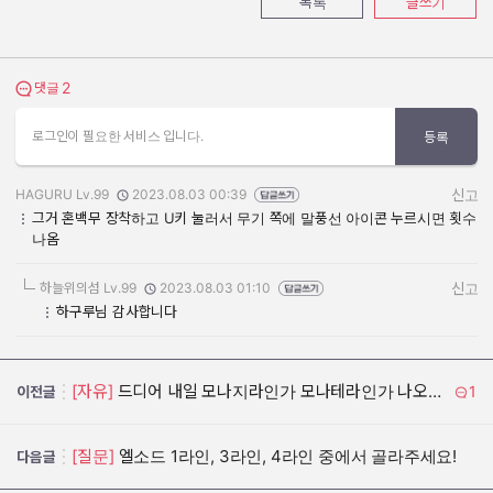
목록
글쓰기
2
댓글 보기
댓글
로그인이 필요한 서비스 입니다.
등록
HAGURU Lv.99
2023.08.03 00:39
신고
작성자:
작성일:
그거 혼백무 장착하고 U키 눌러서 무기 쪽에 말풍선 아이콘 누르시면 횟수
나옴
하늘위의섬 Lv.99
2023.08.03 01:10
신고
작성자:
작성일:
하구루님 감사합니다
[자유]
드디어 내일 모나지라인가 모나테라인가 나오는건가
1
이전글
[질문]
엘소드 1라인, 3라인, 4라인 중에서 골라주세요!
다음글