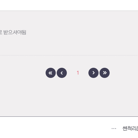
로 받으셔야됨
1
쎈척리