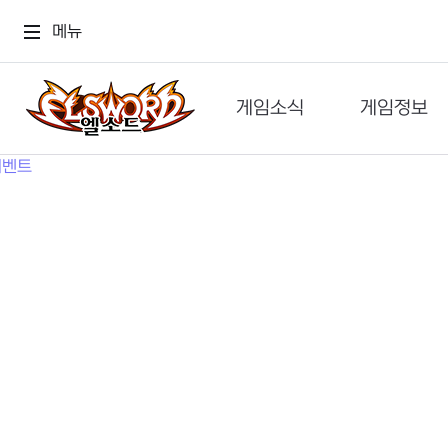
메뉴
게임소식
게임정보
공지사항
세계관
GM메가폰
캐릭터
이벤트 & 캐시샵
가이드
보도자료