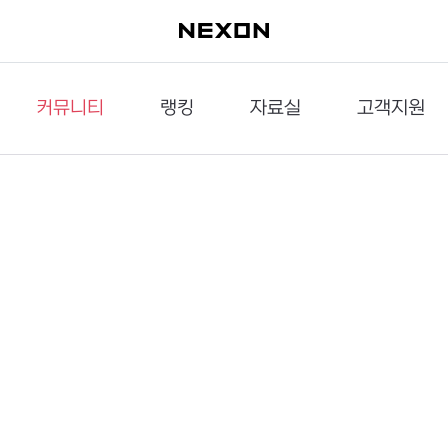
커뮤니티
랭킹
자료실
고객지원
이슈게시판
던전랭킹
다운로드
문의하기
공략게시판
대전랭킹
멀티미디어
신고하기
거래게시판
점령전랭킹
갤러리
건의하기
밸런스토론장
엘타입
보안센터
UCC게시판
작가연재만화