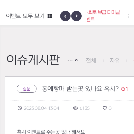
엑사스케일 증폭 회로 보급 터미널
이벤트 모두 보기
하이반의 엑사
이벤트
이슈게시판
전체
자유
홍예항마 받는곳 있나요 혹시?
1
질문
2023.08.04 13:04
6135
0
혹시 이벤트로 주는곳 있나 해서요