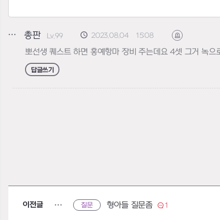
총판
2023.08.04 15:08
Lv.99
신고하기
뽀선생 퀘스트 하면 홍예항마 장비 주는데요 4셋 그거 녹으
답글쓰기
이전글
형아들 질문좀
질문
1