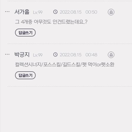
서가흘
2022.08.15 00:50
Lv.99
신고하기
그 4개중 아무것도 안건드렸는데요..?
답글쓰기
박긍지
2022.08.15 00:48
Lv.99
신고하기
컬렉션시너지/포스스킬/길드스킬/펫 먹이or펫소환
답글쓰기