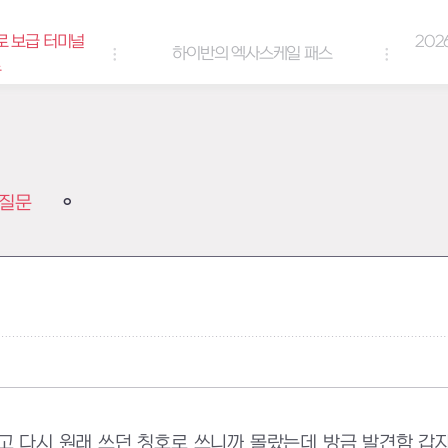
로 보급 터미널
202
하이반의 엑사스케일 패스
트
질문
 다시 원래 쓰던 칭호로 쓰니까 몰랐는데 방금 발견함 갑자기