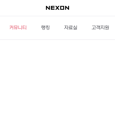
커뮤니티
랭킹
자료실
고객지원
이슈게시판
던전랭킹
다운로드
문의하기
공략게시판
대전랭킹
멀티미디어
신고하기
거래게시판
점령전랭킹
갤러리
건의하기
밸런스토론장
엘타입
보안센터
UCC게시판
작가연재만화