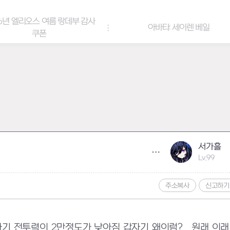
6년 엘리오스 여름 랑데부 감사
아바타: 세이렌 베일
쿠폰
서가흘
Lv.99
주소복사
신고하기
 전투력이 2만정도가 낮아짐 갑자기 왜이럼?... 원래 이래