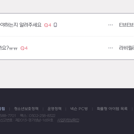
E브E브
사야하는지 알려주세요
4
라비릴
까요?ㅠㅠ
4
방침
청소년보호정책
운영정책
넥슨 PC방
확률형 아이템 목록
1588-7701
팩스 : 0502-258-8322
신고번호 : 제2013-경기성남-1659호
사업자정보확인