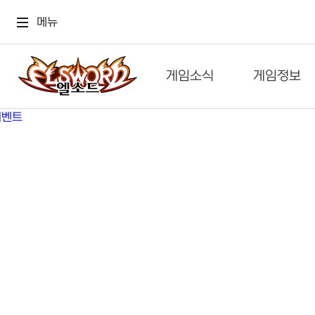
메뉴
게임소식
게임정보
공지사항
세계관
GM메가폰
캐릭터
이벤트 & 캐시샵
가이드
보도자료