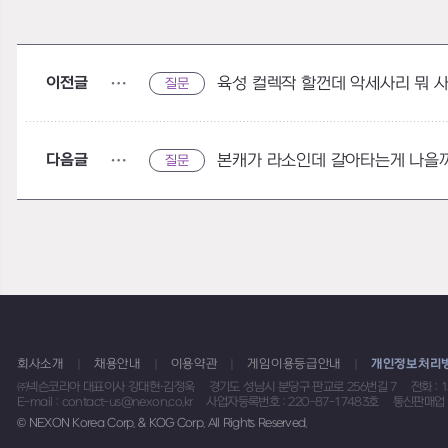
이전글
육성 컬렉작 할껀데 악세사리 뭐 
질문
다음글
본캐가 라소인데 갈아타는게 나을
질문
회사소개
채용안내
이용약관
게임이용등급안내
개인정보처리
㈜넥슨코리아 대표이사 강대현·김정욱
경기도 성남시 분당구 판교로 256번길 7
전화 : 
E-mail : contact-us@nexon.co.kr
사업자등록번호 : 220-87-17483호
통신판매업 
© NEXON Korea Corp. & KOG Corp. All Rights Reserved.