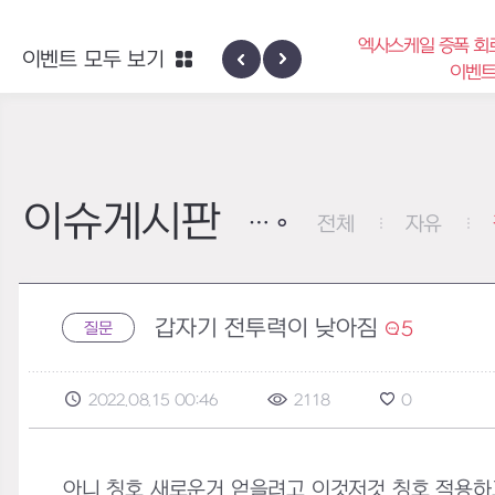
엑사스케일 증폭 회
이벤트 모두 보기
신규 지역 네블론
이벤
이슈게시판
전체
자유
갑자기 전투력이 낮아짐
5
질문
2022.08.15 00:46
2118
0
아니 칭호 새로운거 얻을려고 이것저것 칭호 적용하고