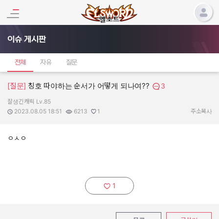
이슈 게시판
전체
자유
질문
[질문]
칭호 따야하는 순서가 어떻게 되나여??
3
잘생긴캐릭 Lv.85
작성자:
작성일:
조회수:
추천수:
2023.08.05 18:51
6213
1
주소복사
ㅇㅅㅇ
1
추천하기: