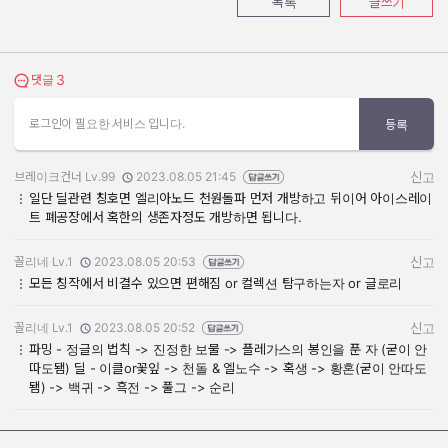
목록
글쓰기
3
댓글 보기
댓글
로그인이 필요한 서비스 입니다.
등록
브레이크건너 Lv.99
2023.08.05 21:45
신고
작성자:
작성일:
일단 딜관련 칭호면 엘리아노드 천원돌파 먼저 개방하고 뒤이어 아이스레이
트 폐공장에서 혹한의 생존자정도 개방하면 됩니다.
꼴리네 Lv.1
2023.08.05 20:53
신고
작성자:
작성일:
모든 칭작에서 비결수 있으면 편해짐 or 컬렉션 탐구하는자 or 글로리
꼴리네 Lv.1
2023.08.05 20:52
신고
작성자:
작성일:
파밍 - 정글의 법칙 -> 진정한 보물 -> 플레가스의 봉인을 푼 자 (굳이 안
따도됌) 딜 - 이클or꽃잎 -> 천돌 & 엘노수 -> 혹생 -> 황혼(굳이 안따도
됌) -> 백귀 -> 흑전 -> 풀그 -> 순리