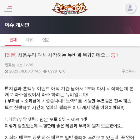
이슈 게시판
전체
자유
질문
[질문]
처음부터 다시 시작하는 뉴비겸 복귀인데요...
1
집찾는라소 Lv.99
작성자:
작성일:
조회수:
추천수:
2023.08.06 01:45
6228
0
주소복사
펀치킹과 혼백무 이벤트 아직 기간 남아서 1부터 다시 시작하는데 본
캐로 라소잡았어서 라소 하려는 뉴비입니다!
( 무과금 ~ 소과금에 가깝습니다!! 노력으로 가능한 부분들은 전부 퀘스
트로 진행하고 시간이 얼마나 걸리든 이디 캐서 맞출 예정이에요!!)
1. 레압/무악 셋팅 : 전은 오토 5셋 + 세크 4셋
이렇게 맞췄었는데 녹힐한테 좋은 레압과 무악이 뭔지 모르겠어요...
2. 최대 베르드 칭팟 최소 베르드 일반 클리어 노려보고 있는데, 꼭 얻어