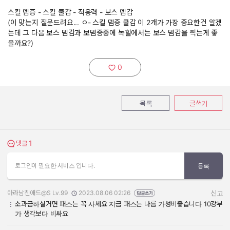
스킬 뎀증 - 스킬 쿨감 - 적응력 - 보스 뎀감
(이 맞는지 질문드려요... ㅇ- 스킬 뎀증 쿨감 이 2개가 가장 중요한건 알겠
는데 그 다음 보스 뎀감과 보뎀증중에 녹힐에서는 보스 뎀감을 찍는게 좋
을까요?)
0
추천하기:
목록
글쓰기
1
댓글 보기
댓글
로그인이 필요한 서비스 입니다.
등록
아라남친애드@S Lv.99
2023.08.06 02:26
신고
작성자:
작성일:
소과금하실거면 패스는 꼭 사세요 지금 패스는 나름 가성비좋습니다 10강부
가 생각보다 비싸요