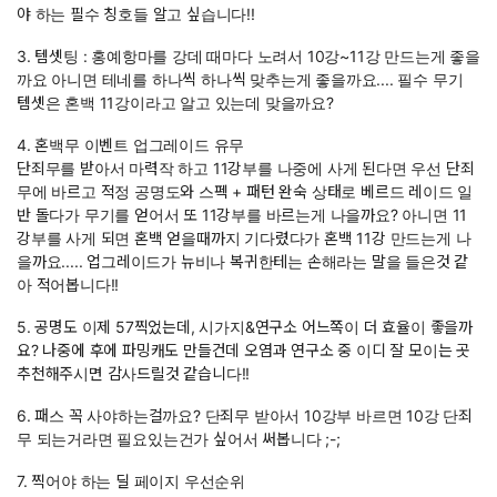
야 하는 필수 칭호들 알고 싶습니다!!
3. 템셋팅 : 홍예항마를 강데 때마다 노려서 10강~11강 만드는게 좋을
까요 아니면 테네를 하나씩 하나씩 맞추는게 좋을까요.... 필수 무기
템셋은 혼백 11강이라고 알고 있는데 맞을까요?
4. 혼백무 이벤트 업그레이드 유무
단죄무를 받아서 마력작 하고 11강부를 나중에 사게 된다면 우선 단죄
무에 바르고 적정 공명도와 스펙 + 패턴 완숙 상태로 베르드 레이드 일
반 돌다가 무기를 얻어서 또 11강부를 바르는게 나을까요? 아니면 11
강부를 사게 되면 혼백 얻을때까지 기다렸다가 혼백 11강 만드는게 나
을까요..... 업그레이드가 뉴비나 복귀한테는 손해라는 말을 들은것 같
아 적어봅니다!!
5. 공명도 이제 57찍었는데, 시가지&연구소 어느쪽이 더 효율이 좋을까
요? 나중에 후에 파밍캐도 만들건데 오염과 연구소 중 이디 잘 모이는 곳
추천해주시면 감사드릴것 같습니다!!
6. 패스 꼭 사야하는걸까요? 단죄무 받아서 10강부 바르면 10강 단죄
무 되는거라면 필요있는건가 싶어서 써봅니다 ;-;
7. 찍어야 하는 딜 페이지 우선순위