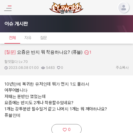
이슈 게시판
전체
자유
질문
[질문]
요즘은 반지 뭐 착용하나요? (퓨블)
1
할짓없다 Lv.70
작성자:
작성일:
조회수:
추천수:
2023.08.08 01:00
5483
0
주소복사
10년만에 복귀한 유저인데 뭐가 먼지 1도 몰라서
여쭈어봅니다
저때는 분반만 꼈었는데
요즘에는 반지도 2개나 착용할수있네요?
1개는 강투분반 필수일거 같고 나머지 1개는 뭐 껴야하나요?
퓨블인데
0
추천하기: