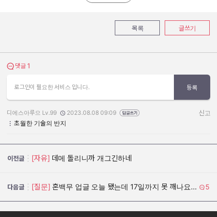
목록
글쓰기
1
댓글 보기
댓글
로그인이 필요한 서비스 입니다.
등록
디에스아루으 Lv.99
2023.08.08 09:09
신고
작성자:
작성일:
초월한 기술의 반지
[자유]
데메 돌리니까 개그긴하네
이전글
[질문]
혼백무 업글 오늘 됐는데 17일까지 못 깨나요 ㅠㅠ?
5
다음글