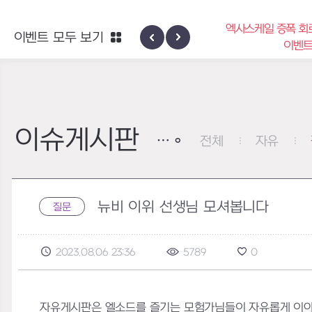
엑사스케일 증폭 회
이벤트 모두 보기
신규 지역 네블론
이벤
이슈게시판
전체
자유
뉴비 이위 선생님 모셔봅니다
질문
2023.08.06 23:36
5789
0
자유게시판은 엘소드를 즐기는 모험가님들이 자유롭게 이야