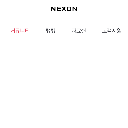
커뮤니티
랭킹
자료실
고객지원
이슈게시판
던전랭킹
다운로드
문의하기
공략게시판
대전랭킹
멀티미디어
신고하기
거래게시판
점령전랭킹
갤러리
건의하기
밸런스토론장
엘타입
보안센터
UCC게시판
작가연재만화