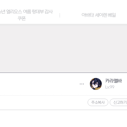
6년 엘리오스 여름 랑데부 감사
아바타: 세이렌 베일
쿠폰
카라멜바
Lv.99
주소복사
신고하기