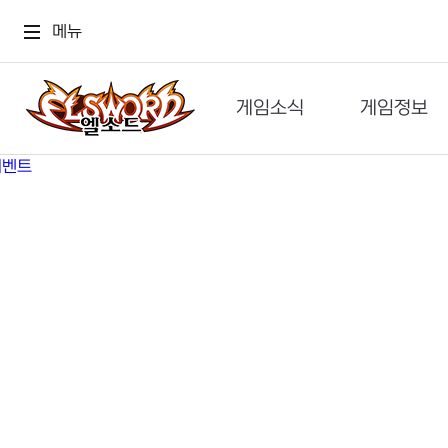
메뉴
게임소식
게임정보
공지사항
세계관
GM메가폰
캐릭터
이벤트 & 캐시샵
가이드
보도자료