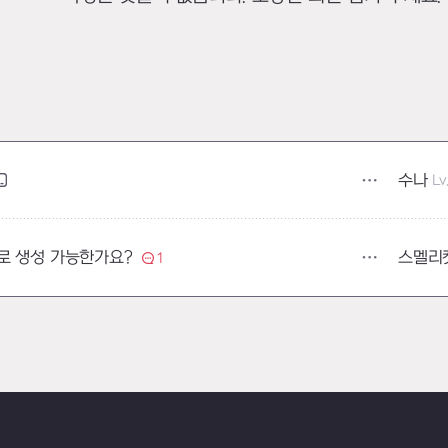
수나
Lv
스멜리
로 생성 가능한가요?
1