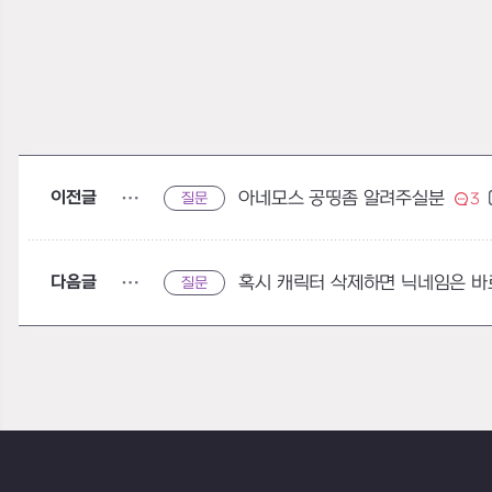
이전글
아네모스 공띵좀 알려주실분
질문
3
다음글
혹시 캐릭터 삭제하면 닉네임은 바
질문