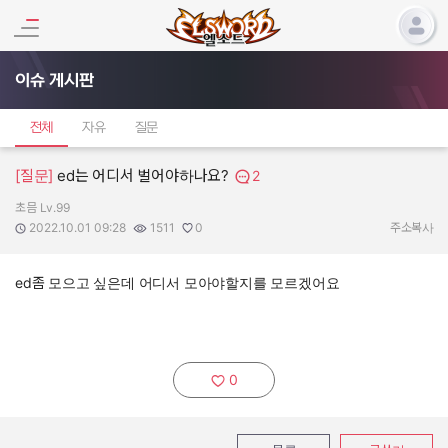
이슈 게시판
전체
자유
질문
[질문]
ed는 어디서 벌어야하나요?
2
초믐 Lv.99
작성자:
작성일:
조회수:
추천수:
2022.10.01 09:28
1511
0
주소복사
ed좀 모으고 싶은데 어디서 모아야할지를 모르겠어요
0
추천하기: