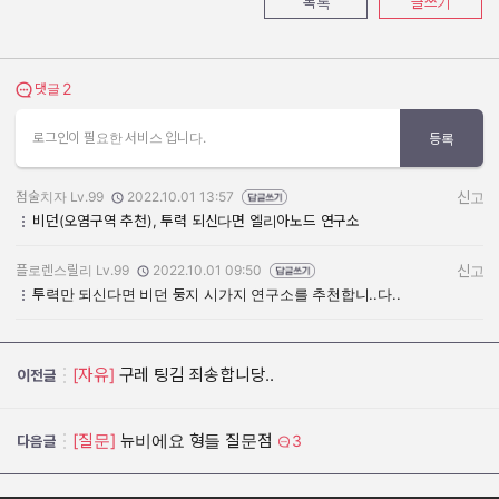
목록
글쓰기
2
댓글 보기
댓글
로그인이 필요한 서비스 입니다.
등록
점술치자 Lv.99
2022.10.01 13:57
신고
작성자:
작성일:
비던(오염구역 추천), 투력 되신다면 엘리아노드 연구소
플로렌스릴리 Lv.99
2022.10.01 09:50
신고
작성자:
작성일:
투력만 되신다면 비던 둥지 시가지 연구소를 추천합니..다..
[자유]
구레 팅김 죄송합니당..
이전글
[질문]
뉴비에요 형들 질문점
3
다음글