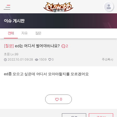
이슈 게시판
전체
자유
질문
[질문]
ed는 어디서 벌어야하나요?
2
초믐 Lv.99
작성자:
작성일:
조회수:
추천수:
2022.10.01 09:28
1509
0
주소복사
ed좀 모으고 싶은데 어디서 모아야할지를 모르겠어요
0
추천하기: