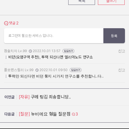
목록
글쓰기
2
댓글 보기
댓글
로그인이 필요한 서비스 입니다.
등록
점술치자 Lv.99
2022.10.01 13:57
신고
작성자:
작성일:
비던(오염구역 추천), 투력 되신다면 엘리아노드 연구소
플로렌스릴리 Lv.99
2022.10.01 09:50
신고
작성자:
작성일:
투력만 되신다면 비던 둥지 시가지 연구소를 추천합니..다..
[자유]
구레 팅김 죄송합니당..
이전글
[질문]
뉴비에요 형들 질문점
3
다음글